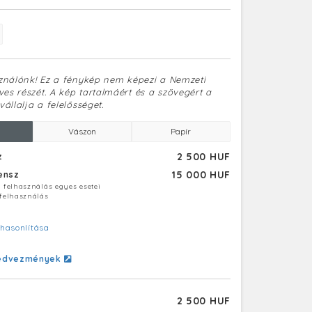
sználónk! Ez a fénykép nem képezi a Nemzeti
es részét. A kép tartalmáért és a szövegért a
vállalja a felelősséget.
Vászon
Papír
2 500 HUF
z
15 000 HUF
censz
ú felhasználás egyes esetei
 felhasználás
hasonlítása
edvezmények
2 500 HUF