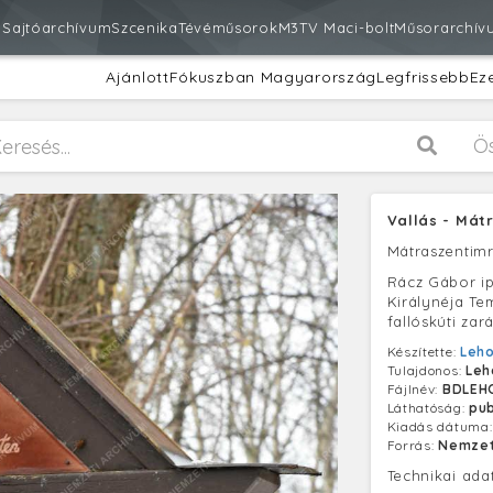
m
Sajtóarchívum
Szcenika
Tévéműsorok
M3
TV Maci-bolt
Műsorarchív
Ajánlott
Fókuszban Magyarország
Legfrissebb
Ez
Ö
Vallás - Mát
Mátraszentim
Rácz Gábor i
Királynéja Te
fallóskúti za
Készítette:
Leho
Tulajdonos:
Leh
Fájlnév:
BDLEH
Láthatóság:
pub
Kiadás dátuma
Forrás:
Nemzet
Technikai ada