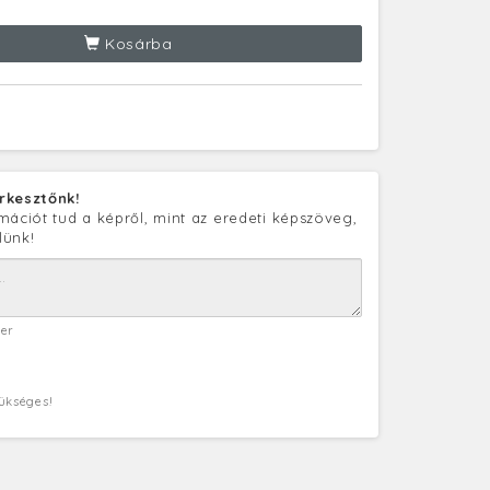
Kosárba
rkesztőnk!
mációt tud a képről, mint az eredeti képszöveg,
lünk!
ter
zükséges!