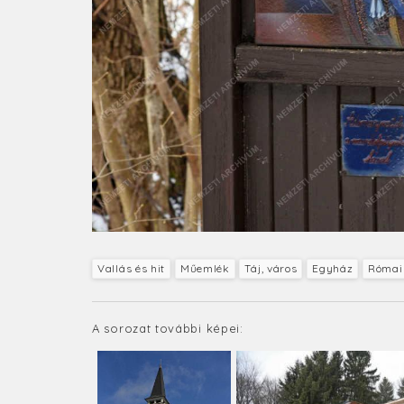
Vallás és hit
Műemlék
Táj, város
Egyház
Római 
A sorozat további képei: