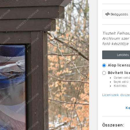
Beágyazás
Tisztelt Felha
Archívum szerv
fotó készítője 
Letöltés
Alap licens
Bővített li
Üzleti cél
Sajtó célú
Kiállítás
Licenszek össze
K
Összesen: