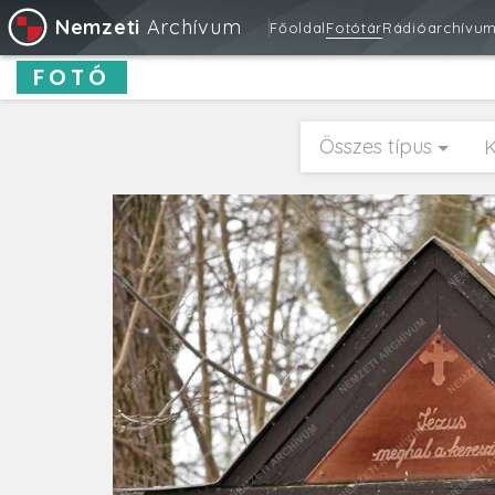
Nemzeti
Archívum
Főoldal
Fotótár
Rádióarchívu
FOTÓ
Összes típus