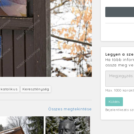
Legyen a sze
Ha több infor
ossza meg ve
katolikus
Kereszténység
Max. 1000 karak
Összes megtekintése
Bejelentkezés s