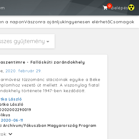
0
um
Belépés
en a napon
Vászonra ajánljuk
Ingyenesen elérhető
Csomagok
sszes gyűjtemény
raszentimre - Fallóskúti zarándokhely
re,
2020. február 29.
parművész tűzzománc stációinak egyike a Béke
mplomhoz vezető út mellett. A viszonylag fiatal
rándokhely története 1947-ben kezdődött.
tka László
otka László
O202002290019
likus
:
2020-06-11
i Archívum/Fókuszban Magyarország Program
tok: