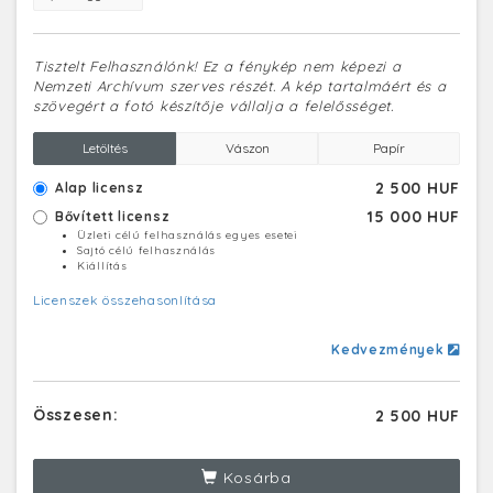
Tisztelt Felhasználónk! Ez a fénykép nem képezi a
Nemzeti Archívum szerves részét. A kép tartalmáért és a
szövegért a fotó készítője vállalja a felelősséget.
Letöltés
Vászon
Papír
2 500 HUF
Alap licensz
15 000 HUF
Bővített licensz
Üzleti célú felhasználás egyes esetei
Sajtó célú felhasználás
Kiállítás
Licenszek összehasonlítása
Kedvezmények
Összesen:
2 500 HUF
Kosárba