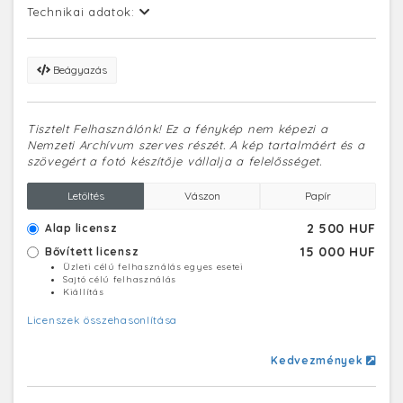
Technikai adatok:
Beágyazás
Tisztelt Felhasználónk! Ez a fénykép nem képezi a
Nemzeti Archívum szerves részét. A kép tartalmáért és a
szövegért a fotó készítője vállalja a felelősséget.
Letöltés
Vászon
Papír
2 500 HUF
Alap licensz
15 000 HUF
Bővített licensz
Üzleti célú felhasználás egyes esetei
Sajtó célú felhasználás
Kiállítás
Licenszek összehasonlítása
Kedvezmények