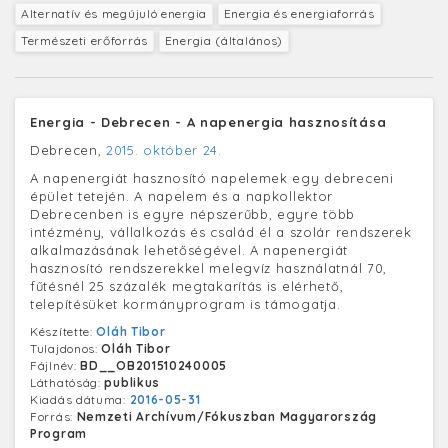
Alternatív és megújuló energia
Energia és energiaforrás
Természeti erőforrás
Energia (általános)
Energia - Debrecen - A napenergia hasznosítása
Debrecen,
2015. október 24.
A napenergiát hasznosító napelemek egy debreceni
épület tetején. A napelem és a napkollektor
Debrecenben is egyre népszerűbb, egyre több
intézmény, vállalkozás és család él a szolár rendszerek
alkalmazásának lehetőségével. A napenergiát
hasznosító rendszerekkel melegvíz használatnál 70,
fűtésnél 25 százalék megtakarítás is elérhető,
telepítésüket kormányprogram is támogatja.
Készítette:
Oláh Tibor
Tulajdonos:
Oláh Tibor
Fájlnév:
BD__OB201510240005
Láthatóság:
publikus
Kiadás dátuma:
2016-05-31
Forrás:
Nemzeti Archívum/Fókuszban Magyarország
Program