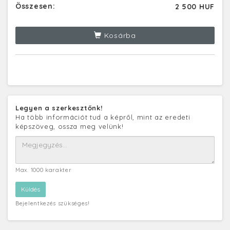
Összesen:
2 500 HUF
Kosárba
Legyen a szerkesztőnk!
Ha több információt tud a képről, mint az eredeti
képszöveg, ossza meg velünk!
Max. 1000 karakter
Bejelentkezés szükséges!