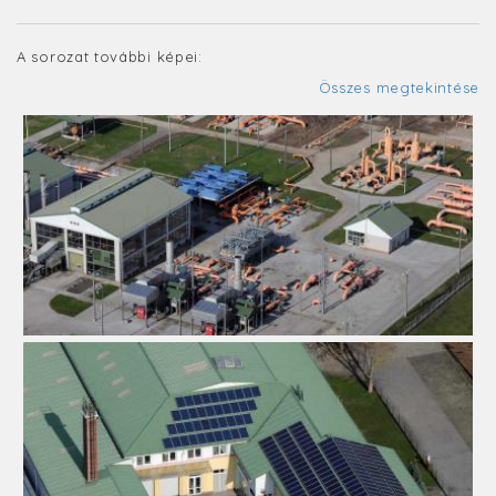
A sorozat további képei:
Összes megtekintése