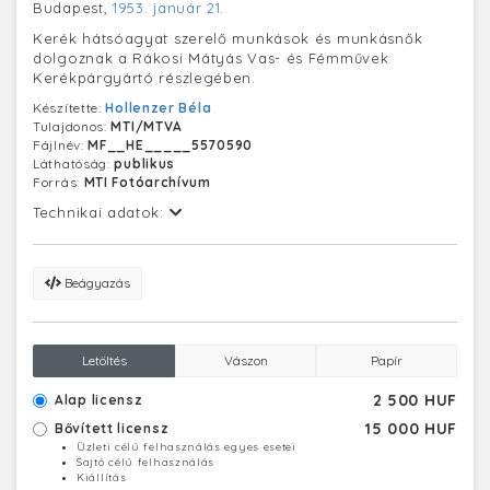
Budapest,
1953. január 21.
Kerék hátsóagyat szerelő munkások és munkásnők
dolgoznak a Rákosi Mátyás Vas- és Fémművek
Kerékpárgyártó részlegében.
Készítette:
Hollenzer Béla
Tulajdonos:
MTI/MTVA
Fájlnév:
MF__HE_____5570590
Láthatóság:
publikus
Forrás:
MTI Fotóarchívum
Technikai adatok:
Beágyazás
Letöltés
Vászon
Papír
2 500 HUF
Alap licensz
15 000 HUF
Bővített licensz
Üzleti célú felhasználás egyes esetei
Sajtó célú felhasználás
Kiállítás