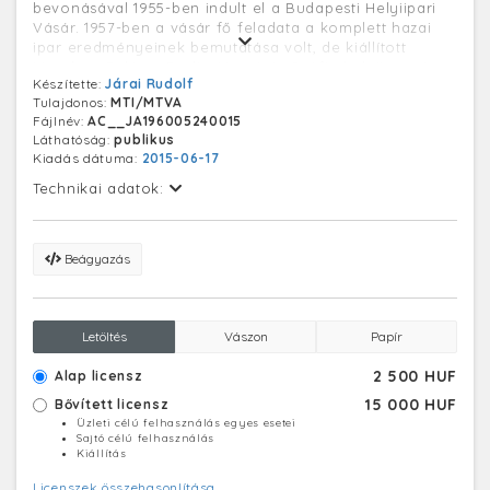
bevonásával 1955-ben indult el a Budapesti Helyiipari
Vásár. 1957-ben a vásár fő feladata a komplett hazai
ipar eredményeinek bemutatása volt, de kiállított
Moszkva, Peking, Berlin, Varsó és Szófia helyiipara is.
Készítette:
Járai Rudolf
Ekkor már Budapesti Ipari Vásárnak hívták. 1959-ben a
Tulajdonos:
MTI/MTVA
szocialista országok mellett a nyugati kiállítók is
Fájlnév:
AC__JA196005240015
megjelentek a vásáron. 1962 őszén a Nemzetközi
Láthatóság:
publikus
Vásárok Szövetsége visszaállította Magyarország 1925-
Kiadás dátuma:
2015-06-17
ben megszerzett tagságát, a kiállítás 1963-tól ismét
elnyerte a Budapesti Nemzetközi Vásár nevet. 1967-től
Technikai adatok:
a Hungexpo Magyar Külkereskedelmi Vásár és
Propaganda Iroda (1990 után Hungexpo Rt., majd Zrt.)
szervezi, 1974-től az Albertirsai úti Budapesti Nemzetközi
Beágyazás
Vásárközpontban rendezik meg.
Letöltés
Vászon
Papír
2 500 HUF
Alap licensz
15 000 HUF
Bővített licensz
Üzleti célú felhasználás egyes esetei
Sajtó célú felhasználás
Kiállítás
Licenszek összehasonlítása