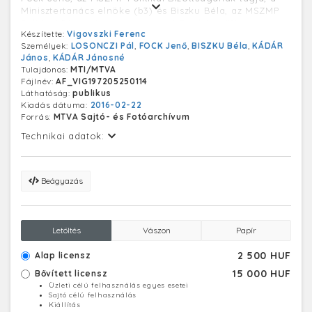
Minisztertanács elnöke (b3) és Biszku Béla, az MSZMP
Politikai Bizottságának tagja, a KB titkára (j2).
Készítette:
Vigovszki Ferenc
Személyek:
LOSONCZI Pál
,
FOCK Jenő
,
BISZKU Béla
,
KÁDÁR
János
,
KÁDÁR Jánosné
Tulajdonos:
MTI/MTVA
Fájlnév:
AF_VIG197205250114
Láthatóság:
publikus
Kiadás dátuma:
2016-02-22
Forrás:
MTVA Sajtó- és Fotóarchívum
Technikai adatok:
Beágyazás
Letöltés
Vászon
Papír
2 500 HUF
Alap licensz
15 000 HUF
Bővített licensz
Üzleti célú felhasználás egyes esetei
Sajtó célú felhasználás
Kiállítás