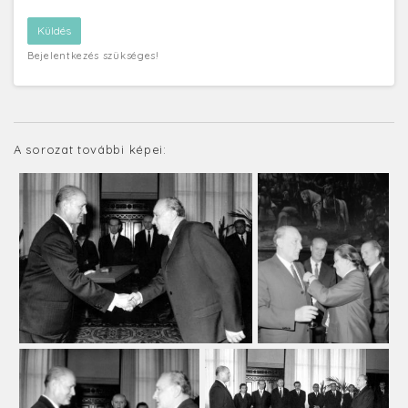
Bejelentkezés szükséges!
A sorozat további képei: