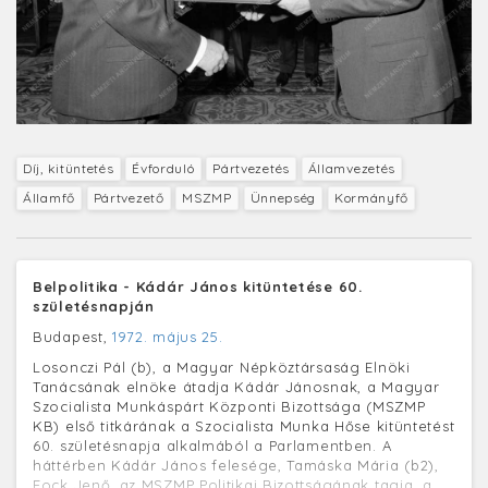
Díj, kitüntetés
Évforduló
Pártvezetés
Államvezetés
Államfő
Pártvezető
MSZMP
Ünnepség
Kormányfő
Belpolitika - Kádár János kitüntetése 60.
születésnapján
Budapest,
1972. május 25.
Losonczi Pál (b), a Magyar Népköztársaság Elnöki
Tanácsának elnöke átadja Kádár Jánosnak, a Magyar
Szocialista Munkáspárt Központi Bizottsága (MSZMP
KB) első titkárának a Szocialista Munka Hőse kitüntetést
60. születésnapja alkalmából a Parlamentben. A
háttérben Kádár János felesége, Tamáska Mária (b2),
Fock Jenő, az MSZMP Politikai Bizottságának tagja, a