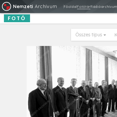
Nemzeti
Archívum
Főoldal
Fotótár
Rádióarchívu
FOTÓ
Összes típus