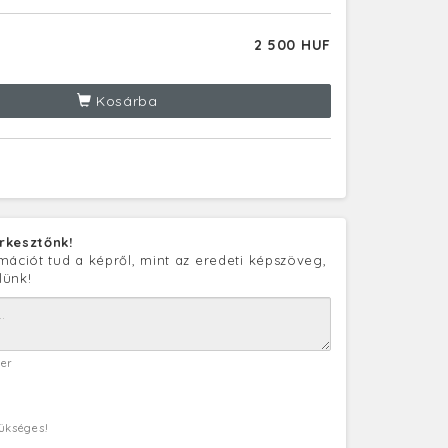
2 500 HUF
Kosárba
rkesztőnk!
mációt tud a képről, mint az eredeti képszöveg,
lünk!
ter
zükséges!