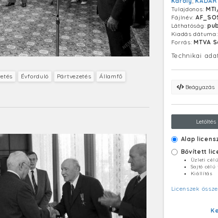
Károly
,
KÁDÁR
Tulajdonos:
MTI
Fájlnév:
AF_SO
Láthatóság:
pub
Kiadás dátuma
Forrás:
MTVA S
Technikai ada
tetés
Évforduló
Pártvezetés
Államfő
Beágyazás
Letöltés
Alap licens
Bővített li
Üzleti cél
Sajtó célú
Kiállítás
Licenszek össze
K