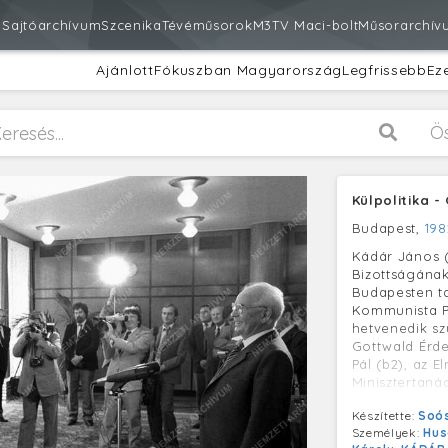
m
Sajtóarchívum
Szcenika
Tévéműsorok
M3
TV Maci-bolt
Műsorarchív
Ajánlott
Fókuszban Magyarország
Legfrissebb
Ez
Ö
Külpolitika 
Budapest,
198
Kádár János (
Bizottságának
Budapesten ta
Kommunista Pá
hetvenedik s
Gottwald Érde
Pál (b2), az 
Minisztertaná
Készítette:
Soós
Személyek:
Hus