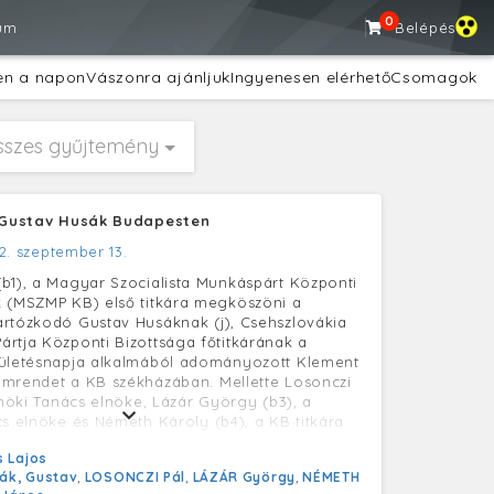
0
um
Belépés
en a napon
Vászonra ajánljuk
Ingyenesen elérhető
Csomagok
sszes gyűjtemény
- Gustav Husák Budapesten
2. szeptember 13.
b1), a Magyar Szocialista Munkáspárt Központi
 (MSZMP KB) első titkára megköszöni a
rtózkodó Gustav Husáknak (j), Csehszlovákia
rtja Központi Bizottsága főtitkárának a
zületésnapja alkalmából adományozott Klement
mrendet a KB székházában. Mellette Losonczi
Elnöki Tanács elnöke, Lázár György (b3), a
cs elnöke és Németh Károly (b4), a KB titkára.
 Lajos
ák, Gustav
,
LOSONCZI Pál
,
LÁZÁR György
,
NÉMETH