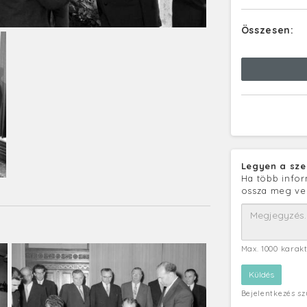
Összesen:
Legyen a sze
Ha több infor
ossza meg ve
Max. 1000 karak
Bejelentkezés s