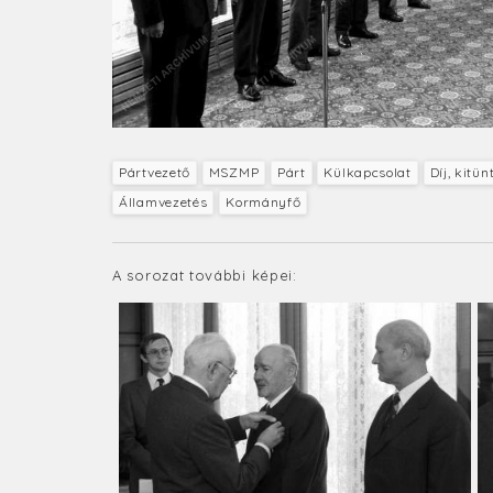
Pártvezető
MSZMP
Párt
Külkapcsolat
Díj, kitün
Államvezetés
Kormányfő
A sorozat további képei: