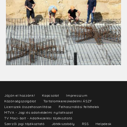
Jöjjön el hozzánk!
Kapcsolat
Impresszum
Közönségszolgálat
Tartalomkereskedelmi ÁSZF
Licenszek összehasonlítása
Felhasználási feltételek
MTVA - Jogi és adatvédelmi nyilatkozat
TV Maci-bolt - Adatkezelési tájékoztató
Szerzői jogi tájékoztató
Játékszabály
RSS
Helpdesk