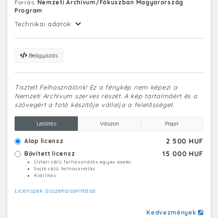
Forrás:
Nemzeti Archívum/Fókuszban Magyarország
Program
Technikai adatok:
Beágyazás
Tisztelt Felhasználónk! Ez a fénykép nem képezi a
Nemzeti Archívum szerves részét. A kép tartalmáért és a
szövegért a fotó készítője vállalja a felelősséget.
Letöltés
Vászon
Papír
2 500 HUF
Alap licensz
15 000 HUF
Bővített licensz
Üzleti célú felhasználás egyes esetei
Sajtó célú felhasználás
Kiállítás
Licenszek összehasonlítása
Kedvezmények