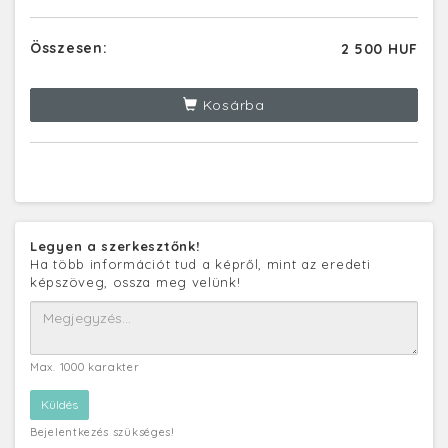
Összesen:
2 500 HUF
Kosárba
Legyen a szerkesztőnk!
Ha több információt tud a képről, mint az eredeti
képszöveg, ossza meg velünk!
Max. 1000 karakter
Bejelentkezés szükséges!