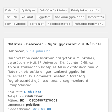
Oktatás
Építőipar
Felsőfokú oktatás
Középfokú oktatás
Tanulók
Vállalat
Egyetem
Szakmai gyakorlat
Ismertetés
Munkavállaló
Építészet
Foglalkoztatás
Műszaki tudomány
Oktatás - Debrecen - Nyári gyakorlat a HUNÉP-nél
Debrecen,
2018. július 27.
Narancsszínű védősisakban hallgatók a munkahelyi
bejáráson. A HUNÉP Universal Zrt. évente 10-15, az
építész szakmában közép és felső oktatásban tanuló
fiatalnak biztosítja a nyári szakmai gyakorlat
teljesítését. Jó előmenetel esetén a társaság
foglalkoztatási ajánlatot tesz, a cég munkaerő
utánpótlására.
Készítette:
Oláh Tibor
Tulajdonos:
Oláh Tibor
Fájlnév:
BD__OB201807270008
Láthatóság:
publikus
Kiadás dátuma:
2018-08-08