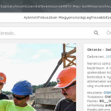
m
Sajtóarchívum
Szcenika
Tévéműsorok
M3
TV Maci-bolt
Műsorarchív
Ajánlott
Fókuszban Magyarország
Legfrissebb
Ez
Ö
Oktatás - De
Debrecen,
201
Narancs színű
bejáráson. A H
szakmában köz
biztosítja a n
előmenetel es
cég munkaerő
Készítette:
Oláh
Tulajdonos:
Olá
Fájlnév:
BD__O
Láthatóság:
pub
Kiadás dátuma