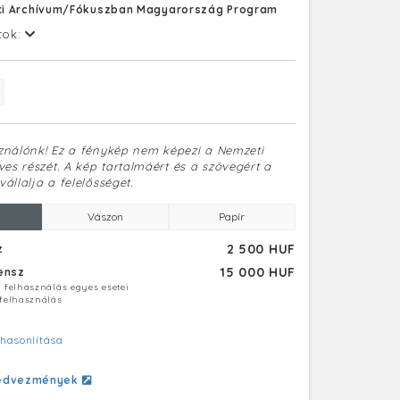
i Archívum/Fókuszban Magyarország Program
tok:
sználónk! Ez a fénykép nem képezi a Nemzeti
es részét. A kép tartalmáért és a szövegért a
vállalja a felelősséget.
Vászon
Papír
2 500 HUF
z
15 000 HUF
censz
ú felhasználás egyes esetei
 felhasználás
hasonlítása
edvezmények