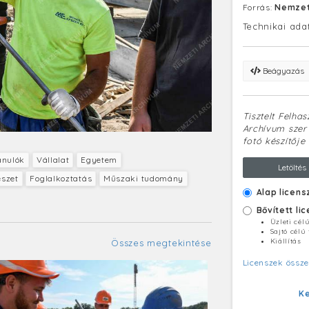
Forrás:
Nemzet
Technikai ada
Beágyazás
Tisztelt Felha
Archívum szerv
fotó készítője 
anulók
Vállalat
Egyetem
Letöltés
észet
Foglalkoztatás
Műszaki tudomány
Alap licens
Bővített li
Üzleti cél
Sajtó célú
Kiállítás
Összes megtekintése
Licenszek össze
K