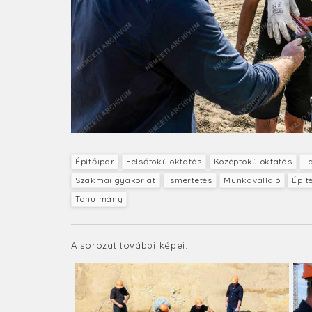
Építőipar
Felsőfokú oktatás
Középfokú oktatás
T
Szakmai gyakorlat
Ismertetés
Munkavállaló
Épít
Tanulmány
A sorozat további képei: