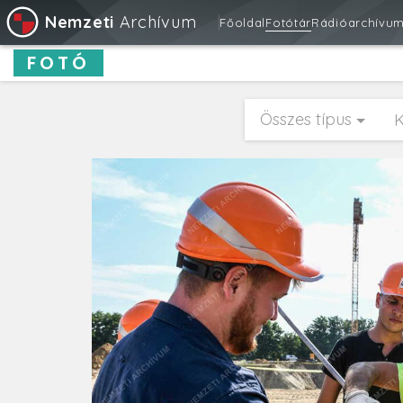
Nemzeti
Archívum
Főoldal
Fotótár
Rádióarchívu
FOTÓ
Összes típus