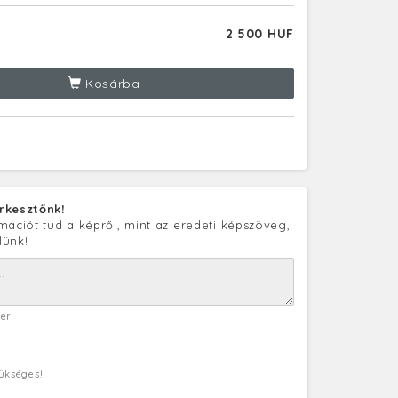
2 500 HUF
Kosárba
rkesztőnk!
mációt tud a képről, mint az eredeti képszöveg,
lünk!
ter
zükséges!