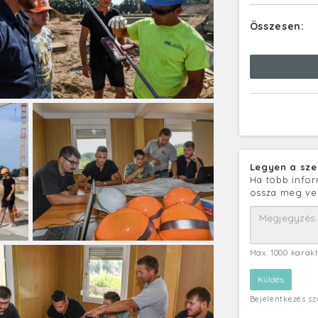
Összesen:
Legyen a sze
Ha több infor
ossza meg ve
Max. 1000 karak
Bejelentkezés s