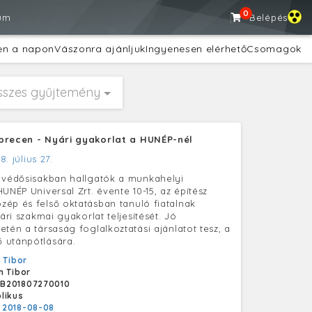
0
um
Belépés
en a napon
Vászonra ajánljuk
Ingyenesen elérhető
Csomagok
sszes gyűjtemény
brecen - Nyári gyakorlat a HUNÉP-nél
8. július 27.
 védősisakban hallgatók a munkahelyi
UNÉP Universal Zrt. évente 10-15, az építész
ép és felső oktatásban tanuló fiatalnak
yári szakmai gyakorlat teljesítését. Jó
etén a társaság foglalkoztatási ajánlatot tesz, a
 utánpótlására.
 Tibor
h Tibor
B201807270010
likus
:
2018-08-08