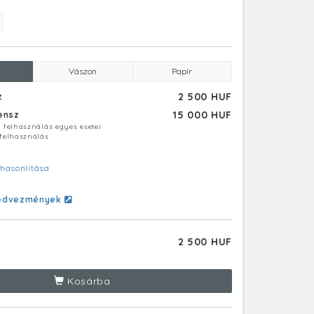
Vászon
Papír
2 500 HUF
z
15 000 HUF
censz
ú felhasználás egyes esetei
 felhasználás
hasonlítása
edvezmények
2 500 HUF
Kosárba