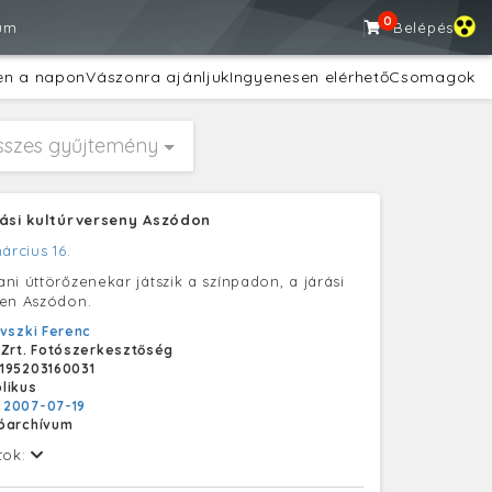
0
um
Belépés
en a napon
Vászonra ajánljuk
Ingyenesen elérhető
Csomagok
sszes gyűjtemény
rási kultúrverseny Aszódon
árcius 16.
ni úttörőzenekar játszik a színpadon, a járási
yen Aszódon.
vszki Ferenc
 Zrt. Fotószerkesztőség
195203160031
likus
:
2007-07-19
tóarchívum
tok: