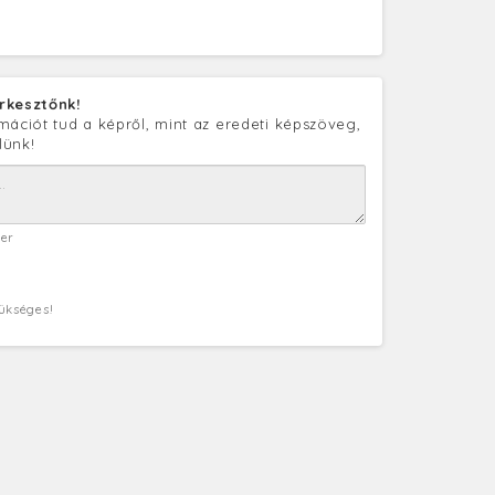
rkesztőnk!
mációt tud a képről, mint az eredeti képszöveg,
lünk!
ter
zükséges!