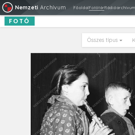
Nemzeti
Archívum
Főoldal
Fotótár
Rádióarchívu
FOTÓ
Összes típus