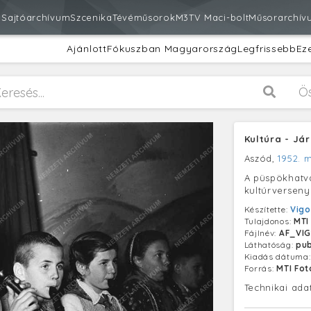
m
Sajtóarchívum
Szcenika
Tévéműsorok
M3
TV Maci-bolt
Műsorarchív
Ajánlott
Fókuszban Magyarország
Legfrissebb
Ez
Ö
Kultúra - Já
Aszód,
1952. m
A püspökhatva
kultúrversen
Készítette:
Vigo
Tulajdonos:
MTI
Fájlnév:
AF_VIG
Láthatóság:
pub
Kiadás dátuma
Forrás:
MTI Fo
Technikai ada