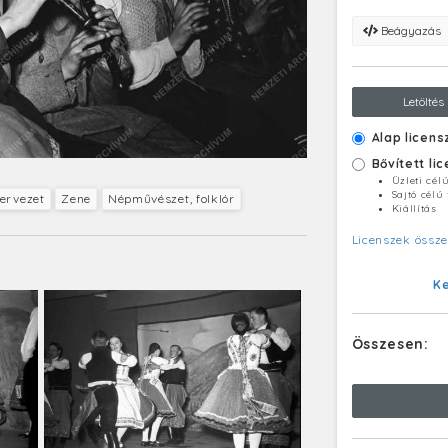
Beágyazás
Letöltés
Alap licens
Bővített li
Üzleti cél
Sajtó célú
zervezet
Zene
Népművészet, folklór
Kiállítás
Licenszek össze
K
Összesen: