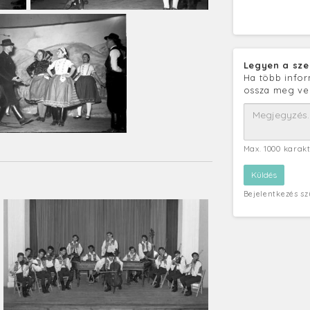
Legyen a sze
Ha több infor
ossza meg ve
Max. 1000 karak
Bejelentkezés s