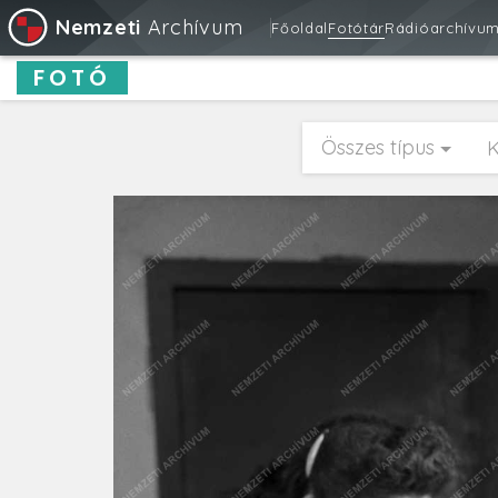
Nemzeti
Archívum
Főoldal
Fotótár
Rádióarchívu
FOTÓ
Összes típus