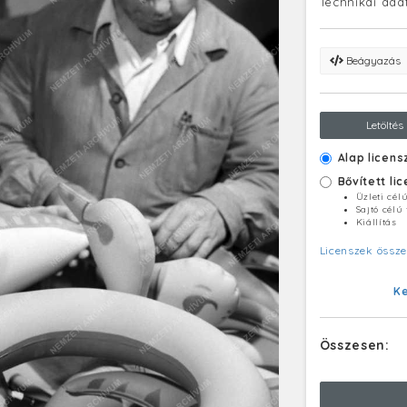
Technikai ada
Beágyazás
Letöltés
Alap licens
Bővített li
Üzleti cél
Sajtó célú
Kiállítás
Licenszek össze
K
Összesen: