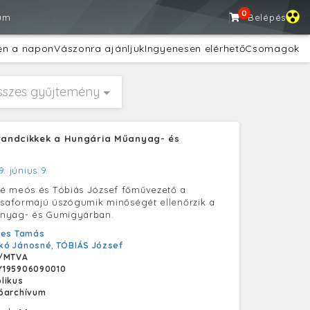
0
um
Belépés
en a napon
Vászonra ajánljuk
Ingyenesen elérhető
Csomagok
sszes gyűjtemény
trandcikkek a Hungária Műanyag- és
n
9. június 9.
é meós és Tóbiás József főművezető a
csaformájú úszógumik minőségét ellenőrzik a
nyag- és Gumigyárban.
yes Tamás
kó Jánosné
,
TÓBIÁS József
/MTVA
Y195906090010
likus
tóarchívum