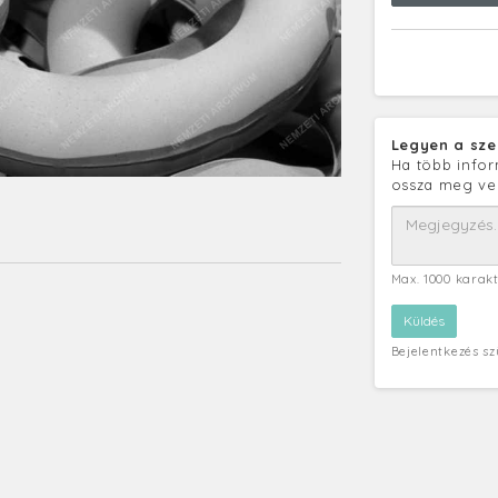
Legyen a sze
Ha több infor
ossza meg ve
Max. 1000 karak
Bejelentkezés s