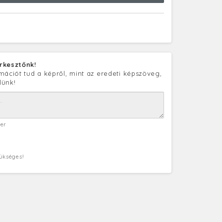
rkesztőnk!
mációt tud a képről, mint az eredeti képszöveg,
lünk!
ter
zükséges!