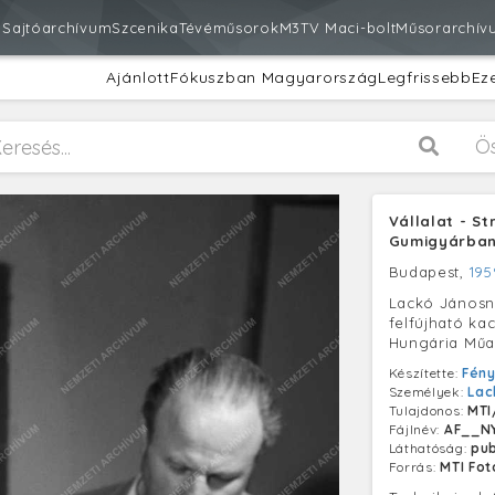
m
Sajtóarchívum
Szcenika
Tévéműsorok
M3
TV Maci-bolt
Műsorarchív
Ajánlott
Fókuszban Magyarország
Legfrissebb
Ez
Ö
Vállalat - S
Gumigyárba
Budapest,
195
Lackó Jánosn
felfújható ka
Hungária Műa
Készítette:
Fén
Személyek:
Lac
Tulajdonos:
MTI
Fájlnév:
AF__N
Láthatóság:
pub
Forrás:
MTI Fo