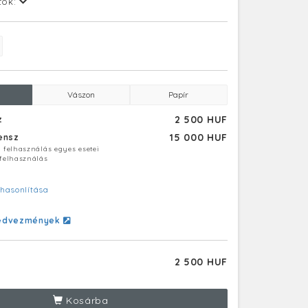
tok:
Vászon
Papír
2 500 HUF
z
15 000 HUF
censz
ú felhasználás egyes esetei
 felhasználás
hasonlítása
edvezmények
2 500 HUF
Kosárba