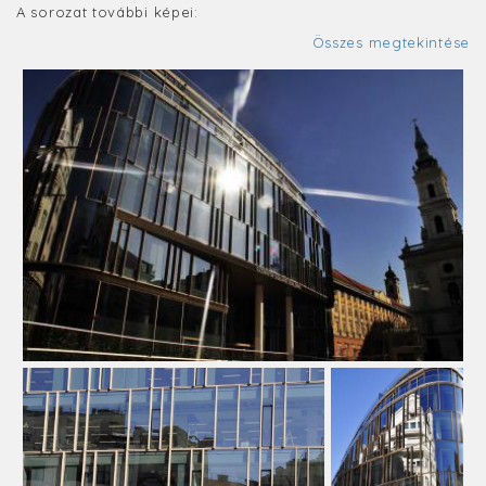
A sorozat további képei:
Összes megtekintése