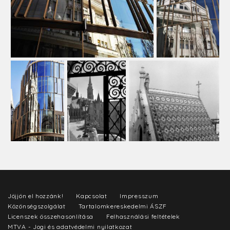
Jöjjön el hozzánk!
Kapcsolat
Impresszum
Közönségszolgálat
Tartalomkereskedelmi ÁSZF
Licenszek összehasonlítása
Felhasználási feltételek
MTVA - Jogi és adatvédelmi nyilatkozat