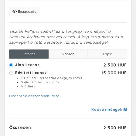
Beágyazás
Tisztelt Felhasználónk! Ez a fénykép nem képezi a
Nemzeti Archívum szerves részét. A kép tartalmáért és a
szövegért a fotó készítője vállalja a felelősséget.
Letöltés
Vászon
Papír
2 500 HUF
Alap licensz
15 000 HUF
Bővített licensz
Üzleti célú felhasználás egyes esetei
Sajtó célú felhasználás
Kiállítás
Licenszek összehasonlítása
Kedvezmények
Összesen:
2 500 HUF