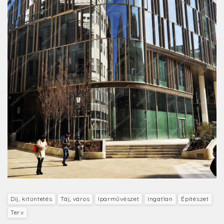
Díj, kitüntetés
Táj, város
Iparművészet
Ingatlan
Építészet
Terv