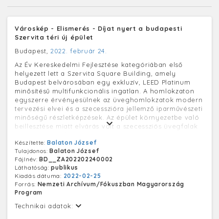
Városkép - Elismerés - Díjat nyert a budapesti
Szervita téri új épület
Budapest,
2022. február 24.
Az Év Kereskedelmi Fejlesztése kategóriában első
helyezett lett a Szervita Square Building, amely
Budapest belvárosában egy exkluzív, LEED Platinum
minősítésű multifunkcionális ingatlan. A homlokzaton
egyszerre érvényesülnek az üveghomlokzatok modern
tervezési elvei és a szecesszióra jellemző iparművészeti
minőségű részletképzések. Az épület környezetbe való
beillesztése miatt elvárás volt a szecessziós üvegfalak
hangulatának felidézése, amit egyedi homlokzati
Készítette:
Balaton József
díszlizénákkal oldottak meg. A Szervita tér emlékei a X-
Tulajdonos:
Balaton József
XI. századig nyúlnak vissza. Területe az Árpád kori és a
Fájlnév:
BD__ZA202202240002
késő középkori városfal közé esik, környékének utcái
Láthatóság:
publikus
feltehetően a középkori utcaszerkezetet őrzik. Buda
Kiadás dátuma:
2022-02-25
1684-es sikertelen ostromáról készült metszeten már
Forrás:
Nemzeti Archívum/Fókuszban Magyarország
azonosítható a Váci kapu közében álló dzsámi, aminek
Program
a helyén épült később a Szerviták temploma.
Technikai adatok: