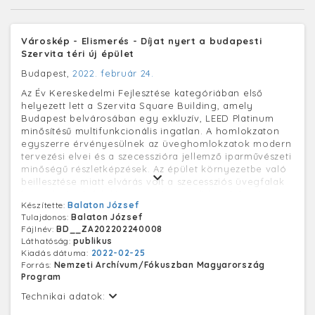
Városkép - Elismerés - Díjat nyert a budapesti
Szervita téri új épület
Budapest,
2022. február 24.
Az Év Kereskedelmi Fejlesztése kategóriában első
helyezett lett a Szervita Square Building, amely
Budapest belvárosában egy exkluzív, LEED Platinum
minősítésű multifunkcionális ingatlan. A homlokzaton
egyszerre érvényesülnek az üveghomlokzatok modern
tervezési elvei és a szecesszióra jellemző iparművészeti
minőségű részletképzések. Az épület környezetbe való
beillesztése miatt elvárás volt a szecessziós üvegfalak
hangulatának felidézése, amit egyedi homlokzati
Készítette:
Balaton József
díszlizénákkal oldottak meg. A Szervita tér emlékei a X-
Tulajdonos:
Balaton József
XI. századig nyúlnak vissza. Területe az Árpád kori és a
Fájlnév:
BD__ZA202202240008
késő középkori városfal közé esik, környékének utcái
Láthatóság:
publikus
feltehetően a középkori utcaszerkezetet őrzik. Buda
Kiadás dátuma:
2022-02-25
1684-es sikertelen ostromáról készült metszeten már
Forrás:
Nemzeti Archívum/Fókuszban Magyarország
azonosítható a Váci kapu közében álló dzsámi, aminek
Program
a helyén épült később a Szerviták temploma.
Technikai adatok: