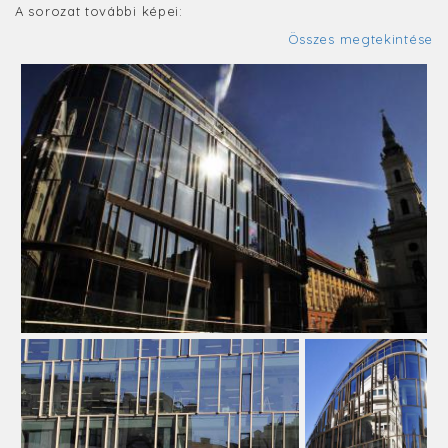
A sorozat további képei:
Összes megtekintése