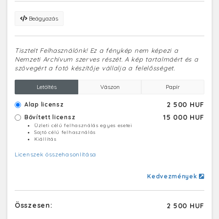
Beágyazás
Tisztelt Felhasználónk! Ez a fénykép nem képezi a
Nemzeti Archívum szerves részét. A kép tartalmáért és a
szövegért a fotó készítője vállalja a felelősséget.
Letöltés
Vászon
Papír
2 500 HUF
Alap licensz
15 000 HUF
Bővített licensz
Üzleti célú felhasználás egyes esetei
Sajtó célú felhasználás
Kiállítás
Licenszek összehasonlítása
Kedvezmények
Összesen:
2 500 HUF