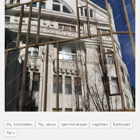
Díj, kitüntetés
Táj, város
Iparművészet
Ingatlan
Építészet
Terv