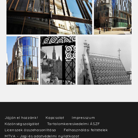
Jöjjön el hozzánk!
Kapcsolat
Impresszum
Közönségszolgálat
Tartalomkereskedelmi ÁSZF
Licenszek összehasonlítása
Felhasználási feltételek
MTVA - Jogi és adatvédelmi nyilatkozat