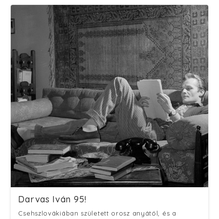
Darvas Iván 95!
Csehszlovákiában született orosz anyától, és a