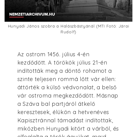
Hunyadi János szobra a Halászbástyánál (MTI Fotó: Járai
Rudolf)
Az ostrom 1456. július 4-én
kezdődött. A törökök július 21-én
indították meg a döntő rohamot a
szinte teljesen rommá lőtt vár ellen:
áttörték a külső védvonalat, a belső
vár ostroma megkezdődött. Másnap
a Száva bal partjáról átkelő
keresztesek, élükön a hetvenéves
Kapisztránnal támadást indítottak,
miközben Hunyadi kitört a várból, és
elfoglalta a török ágyúkat, majd