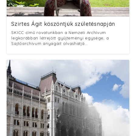
Szirtes Ágit köszöntjük születésnapján
SKICC című rovatunkban a Nemzeti Archívum
legkorábban létrejött gyűjteményi egysége, a
Sajtóarchívum anyagait olvashatjá...