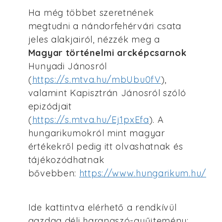
Ha még többet szeretnének
megtudni a nándorfehérvári csata
jeles alakjairól, nézzék meg a
Magyar történelmi arcképcsarnok
Hunyadi Jánosról
(
https://s.mtva.hu/mbUbu0fV
),
valamint Kapisztrán Jánosról szóló
epizódjait
(
https://s.mtva.hu/Ej1pxEfa
). A
hungarikumokról mint magyar
értékekről pedig itt olvashatnak és
tájékozódhatnak
bővebben:
https://www.hungarikum.hu/
Ide kattintva elérhető a rendkívül
gazdag déli harangszó-gyűjtemény: