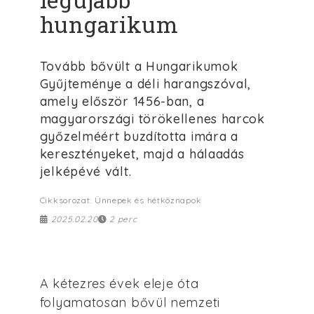
hungarikum
Tovább bővült a Hungarikumok
Gyűjteménye a déli harangszóval,
amely először 1456-ban, a
magyarországi törökellenes harcok
győzelméért buzdította imára a
keresztényeket, majd a hálaadás
jelképévé vált.
Cikksorozat: Ünnepek és hétköznapok
2025.02.20
2 perc
A kétezres évek eleje óta
folyamatosan bővül nemzeti