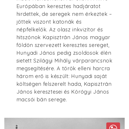
Európában keresztes hadjáratot
hirdettek, de seregek nem érkeztek –
jöttek viszont katonák és
népfelkelők. Az olasz inkvizítor és
hitszónok Kapisztrán János magyar
földön szervezett keresztes sereget,
Hunyadi János pedig zsoldosok élén
sietett Szilágyi Mihály várparancsnok
megsegítésére. A török elleni harcra
három erő is készült: Hunyadi saját
költségen felszerelt hada, Kapisztrán
János keresztesei és Kórógyi János
macsói bán serege.