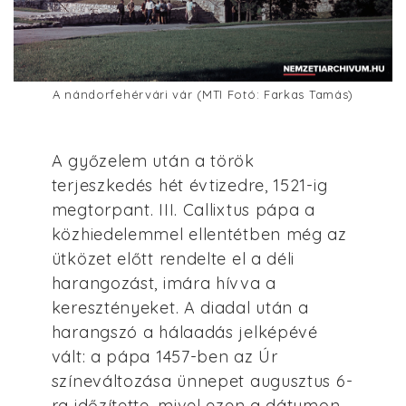
A nándorfehérvári vár (MTI Fotó: Farkas Tamás)
A győzelem után a török
terjeszkedés hét évtizedre, 1521-ig
megtorpant. III. Callixtus pápa a
közhiedelemmel ellentétben még az
ütközet előtt rendelte el a déli
harangozást, imára hívva a
keresztényeket. A diadal után a
harangszó a hálaadás jelképévé
vált: a pápa 1457-ben az Úr
színeváltozása ünnepet augusztus 6-
ra időzítette, mivel ezen a dátumon