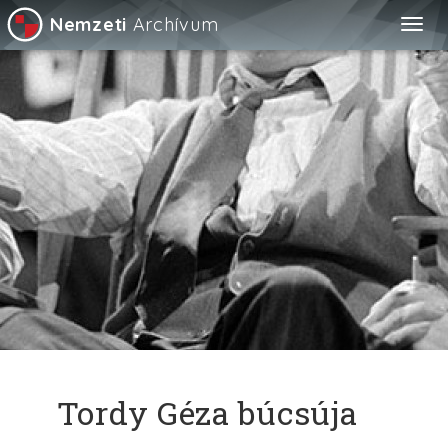
Nemzeti
Archívum
Togg
navig
Tordy Géza búcsúja