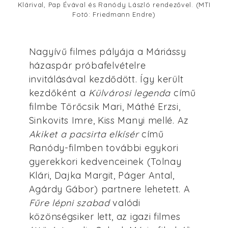
Klárival, Pap Évával és Ranódy László rendezővel. (MTI
Fotó: Friedmann Endre)
Nagyívű filmes pályája a Máriássy
házaspár próbafelvételre
invitálásával kezdődött. Így került
kezdőként a
Külvárosi legenda
című
filmbe Törőcsik Mari, Máthé Erzsi,
Sinkovits Imre, Kiss Manyi mellé. Az
Akiket a pacsirta elkísér
című
Ranódy-filmben további egykori
gyerekkori kedvenceinek (Tolnay
Klári, Dajka Margit, Páger Antal,
Agárdy Gábor) partnere lehetett. A
Fűre lépni szabad
valódi
közönségsiker lett, az igazi filmes