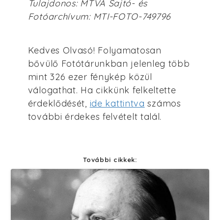
Tulajdonos: MTVA Sajtó- és
Fotóarchívum: MTI-FOTO-749796
Kedves Olvasó! Folyamatosan
bővülő Fotótárunkban jelenleg több
mint 326 ezer fénykép közül
válogathat. Ha cikkünk felkeltette
érdeklődését,
ide kattintva
számos
további érdekes felvételt talál.
További cikkek: