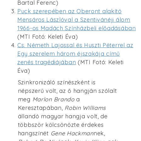
Bartal Ferenc)
Puck szerepében az Oberont alakító
Mensáros Lászlóval a Szentivánéji álom
1966-os Madách Színházbeli előadásában
(MTI Fotó: Keleti Éva)
Cs. Németh Lajossal és Huszti Péterrel az
Egy szerelem három éjszakája című
zenés tragédiájában
(MTI Fotó: Keleti
Éva)
Szinkronizáló színészként is
népszerű volt, az ő hangján szólalt
meg
Marlon Brando
a
Keresztapában,
Robin Williams
állandó magyar hangja volt, de
többször kölcsönözte érdekes
hangszínét
Gene Hackman
nek,