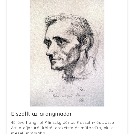
Elszállt az aranymadár
45 éve hunyt el Pilinszky János Kossuth- és József
Attila-díjas író, költő, esszéista és műfordító, aki a
mesék műfajába...