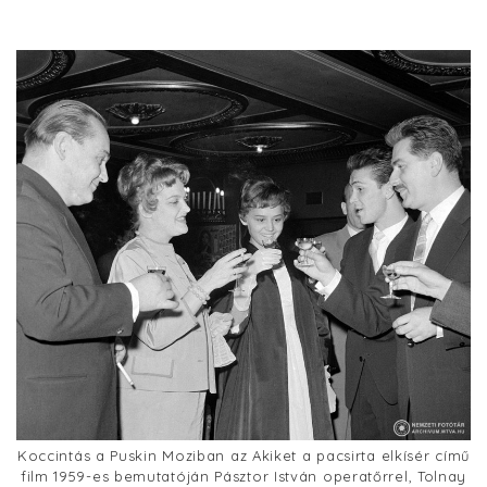
Koccintás a Puskin Moziban az Akiket a pacsirta elkísér című
film 1959-es bemutatóján Pásztor István operatőrrel, Tolnay