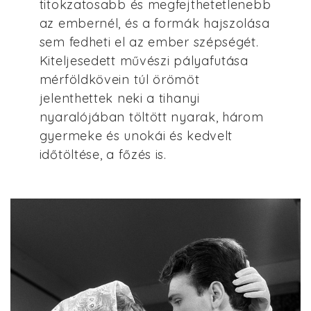
titokzatosabb és megfejthetetlenebb
az embernél, és a formák hajszolása
sem fedheti el az ember szépségét.
Kiteljesedett művészi pályafutása
mérföldkövein túl örömöt
jelenthettek neki a tihanyi
nyaralójában töltött nyarak, három
gyermeke és unokái és kedvelt
időtöltése, a főzés is.