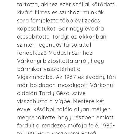
tartotta, akihez ezer szállal kötődött,
kiváló filmes és színházi munkák
sora fémjelezte több évtizedes
kapcsolatukat. Bár négy évadra
átcsábította Tordyt az akkoriban
szintén legendás társulattal
rendelkező Madách Színház,
Várkonyi biztosította arról, hogy
bármikor visszatérhet a
Vígszínházba. Az 1967-es évadnyitón
már boldogan mosolygott Várkonyi
oldalán Tordy Géza, szíve
visszahúzta a Vígbe. Mestere két
évvel későbbi halála olyan mélyen
megrendítette, hogy részben emiatt
fordult a rendezés műfaja felé. 1985-
től 1990-ig a veszprémi Petőfi