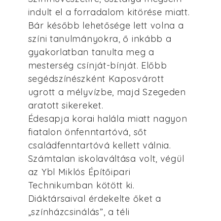
indult el a forradalom kitörése miatt.
Bár később lehetősége lett volna a
színi tanulmányokra, ő inkább a
gyakorlatban tanulta meg a
mesterség csínját-bínját. Előbb
segédszínészként Kaposvárott
ugrott a mélyvízbe, majd Szegeden
aratott sikereket.
Édesapja korai halála miatt nagyon
fiatalon önfenntartóvá, sőt
családfenntartóvá kellett válnia.
Számtalan iskolaváltása volt, végül
az Ybl Miklós Építőipari
Technikumban kötött ki.
Diáktársaival érdekelte őket a
„színházcsinálás”, a téli