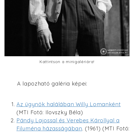
Kattintson a minigalériára!
A lapozható galéria képei:
Az ügynök halálában Willy Lomanként
(MTI Fotó: Ilovszky Béla)
Pándy Lajossal és Verebes Károllyal a
Filuména házasságában
. (1961) (MTI Fotó: