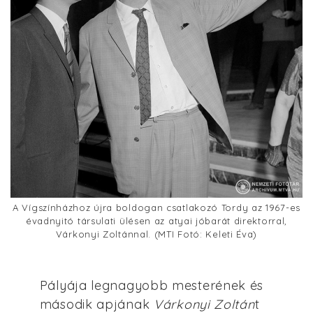
A Vígszínházhoz újra boldogan csatlakozó Tordy az 1967-es
évadnyitó társulati ülésen az atyai jóbarát direktorral,
Várkonyi Zoltánnal. (MTI Fotó: Keleti Éva)
Pályája legnagyobb mesterének és
második apjának
Várkonyi Zoltán
t