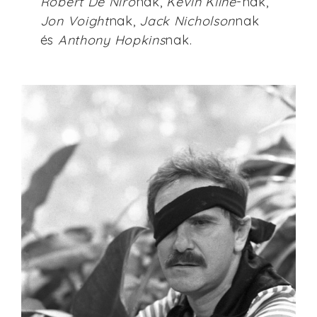
Robert De Niró
nak,
Kevin Kline
-nak,
Jon Voight
nak,
Jack Nicholson
nak
és
Anthony Hopkins
nak.