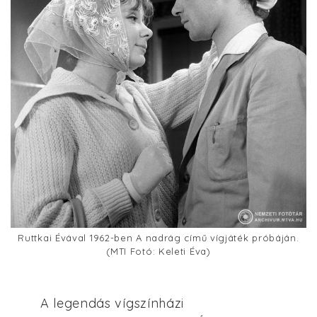
Ruttkai Évával 1962-ben A nadrág című vígjáték próbáján.
(MTI Fotó: Keleti Éva)
A legendás vígszínházi