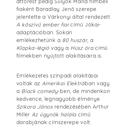
áttörést pedig Sulyok Mária filmbéli
fiaként Baradlay Jenő szerepe
jelentette a Várkonyi által rendezett
A kőszívű ember fiai
című Jókai-
adaptációban. Sokan
emlékezhetünk a
80 huszár
, a
Klapka-légió
vagy a
Húsz óra
című
filmekben nyújtott alakításaira is.
Emlékezetes színpadi alakításai
voltak az
Amerikai Elektrá
ban vagy
a
Black comedy
-ben, de mindenkori
kedvence, legnagyobb élménye
Szikora János
rendezésében Arthur
Miller
Az ügynök halála
című
darabjának címszerepe volt.