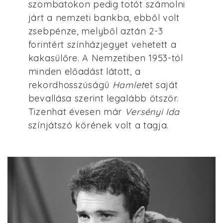
szombatokon pedig totót számolni
járt a nemzeti bankba, ebből volt
zsebpénze, melyből aztán 2-3
forintért színházjegyet vehetett a
kakasülőre. A Nemzetiben 1953-tól
minden előadást látott, a
rekordhosszúságú
Hamlet
et saját
bevallása szerint legalább ötször.
Tizenhat évesen már
Versényi Ida
színjátszó körének volt a tagja.