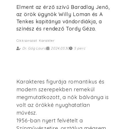
Elment az érző szívű Baradlay Jenő,
az örök ügynök Willy Loman és A
Tenkes kapitánya vándordiákja, a
színész és rendező Tordy Géza.
Cikksorozat: Karakter
Dr. Góg Laura
2024.03.30
5 perc
Karakteres figurája romantikus és
modern szerepekben remekül
megmutatkozott, a nők bálványa is
volt az örökké nyughatatlan
művész.
1956-ban nyert felvételt a
Színművészetire, osztálya mégsem