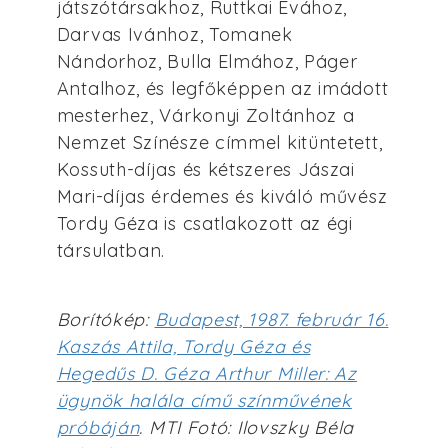
játszótársakhoz, Ruttkai Évához,
Darvas Ivánhoz, Tomanek
Nándorhoz, Bulla Elmához, Páger
Antalhoz, és legfőképpen az imádott
mesterhez, Várkonyi Zoltánhoz a
Nemzet Színésze címmel kitüntetett,
Kossuth-díjas és kétszeres Jászai
Mari-díjas érdemes és kiváló művész
Tordy Géza is csatlakozott az égi
társulatban.
Borítókép:
Budapest, 1987. február 16.
Kaszás Attila, Tordy Géza és
Hegedűs D. Géza Arthur Miller: Az
ügynök halála című színművének
próbáján
. MTI Fotó: Ilovszky Béla