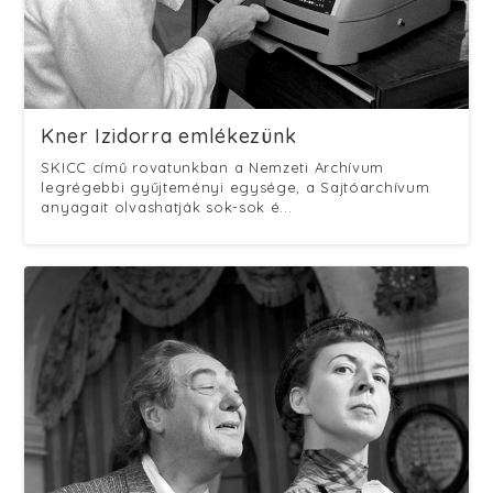
Kner Izidorra emlékezünk
SKICC című rovatunkban a Nemzeti Archívum
legrégebbi gyűjteményi egysége, a Sajtóarchívum
anyagait olvashatják sok-sok é...