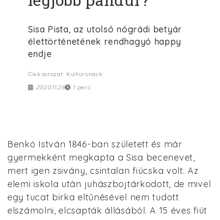
Sisa Pista, az utolsó nógrádi betyár
élettörténetének rendhagyó happy
endje
Cikksorozat: Kultúrsnack
2020.11.26
1 perc
Benkó István 1846-ban született és már
gyermekként megkapta a Sisa becenevet,
mert igen zsivány, csintalan fiúcska volt. Az
elemi iskola után juhászbojtárkodott, de mivel
egy tucat birka eltűnésével nem tudott
elszámolni, elcsapták állásából. A 15 éves fiút