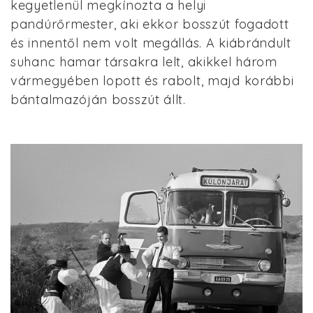
kegyetlenül megkínozta a helyi
pandúrőrmester, aki ekkor bosszút fogadott
és innentől nem volt megállás. A kiábrándult
suhanc hamar társakra lelt, akikkel három
vármegyében lopott és rabolt, majd korábbi
bántalmazóján bosszút állt.