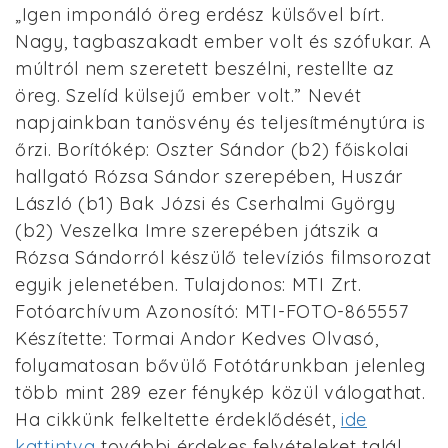
„Igen imponáló öreg erdész külsővel bírt.
Nagy, tagbaszakadt ember volt és szófukar. A
múltról nem szeretett beszélni, restellte az
öreg. Szelíd külsejű ember volt.” Nevét
napjainkban tanösvény és teljesítménytúra is
őrzi. Borítókép: Oszter Sándor (b2) főiskolai
hallgató Rózsa Sándor szerepében, Huszár
László (b1) Bak Józsi és Cserhalmi György
(b2) Veszelka Imre szerepében játszik a
Rózsa Sándorról készülő televíziós filmsorozat
egyik jelenetében. Tulajdonos: MTI Zrt.
Fotóarchívum Azonosító: MTI-FOTO-865557
Készítette: Tormai Andor Kedves Olvasó,
folyamatosan bővülő Fotótárunkban jelenleg
több mint 289 ezer fénykép közül válogathat.
Ha cikkünk felkeltette érdeklődését,
ide
kattintva
további érdekes felvételeket talál.