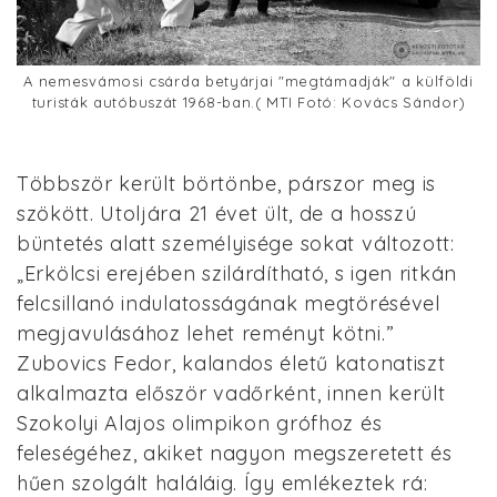
A nemesvámosi csárda betyárjai "megtámadják" a külföldi
turisták autóbuszát 1968-ban.( MTI Fotó: Kovács Sándor)
Többször került börtönbe, párszor meg is
szökött. Utoljára 21 évet ült, de a hosszú
büntetés alatt személyisége sokat változott:
„Erkölcsi erejében szilárdítható, s igen ritkán
felcsillanó indulatosságának megtörésével
megjavulásához lehet reményt kötni.”
Zubovics Fedor, kalandos életű katonatiszt
alkalmazta először vadőrként, innen került
Szokolyi Alajos olimpikon grófhoz és
feleségéhez, akiket nagyon megszeretett és
hűen szolgált haláláig. Így emlékeztek rá: