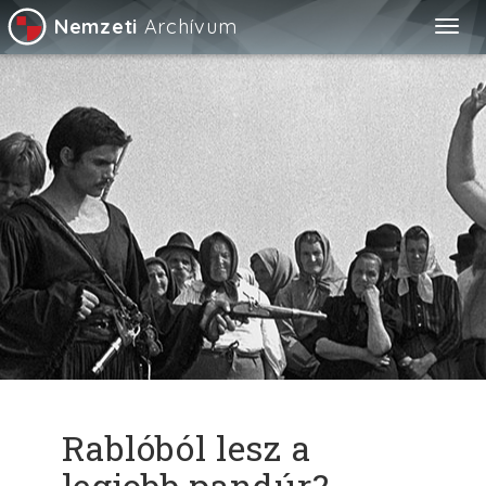
Nemzeti
Archívum
Togg
navig
Rablóból lesz a
legjobb pandúr?