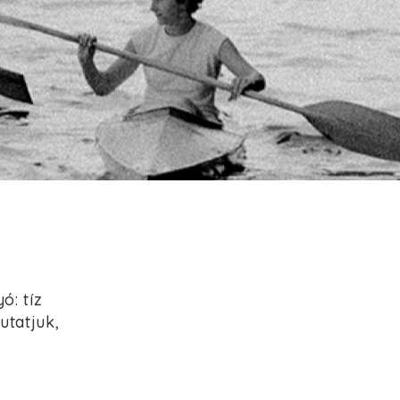
ó: tíz
tatjuk,