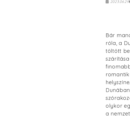
2023.06.29
Bár mana
róla, a D
töltött 
szárítása
finomabb 
romantik
helyszíne
Dunában 
szórakozá
olykor eg
a nemzet