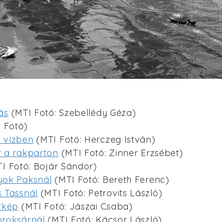
ás
(MTI Fotó: Szebellédy Géza)
 Fotó)
 vízben
(MTI Fotó: Herczeg István)
 a rakparton
(MTI Fotó: Zinner Erzsébet)
I Fotó: Bojár Sándor)
yok Paksnál
(MTI Fotó: Bereth Ferenc)
 Tassnál
(MTI Fotó: Petrovits László)
tkép
(MTI Fotó: Jászai Csaba)
roksárnál
(MTI Fotó: Kácsor László)