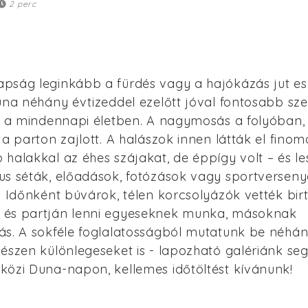
2 perc
pság leginkább a fürdés vagy a hajókázás jut e
una néhány évtizeddel ezelőtt jóval fontosabb sz
be a mindennapi életben. A nagymosás a folyóban,
 a parton zajlott. A halászok innen látták el fino
halakkal az éhes szájakat, de éppígy volt – és le
us séták, előadások, fotózások vagy sportversen
. Időnként búvárok, télen korcsolyázók vették bir
és partján lenni egyeseknek munka, másoknak
s. A sokféle foglalatosságból mutatunk be néhány
észen különlegeseket is - lapozható galériánk seg
közi Duna-napon, kellemes időtöltést kívánunk!