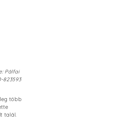
: Pálfai
O-823593
leg több
ette
 talál.