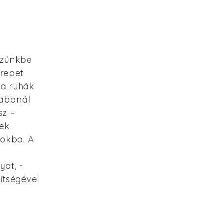
szünkbe
erepet
 a ruhák
mabbnál
sz –
yek
tokba. A
at, -
ítségével