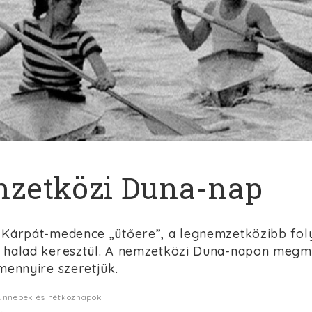
zetközi Duna-nap
 Kárpát-medence „ütőere”, a legnemzetközibb foly
 halad keresztül. A nemzetközi Duna-napon megmu
mennyire szeretjük.
 Ünnepek és hétköznapok