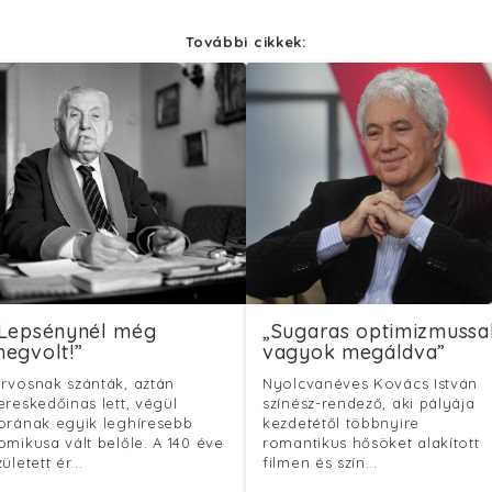
További cikkek:
Lepsénynél még
„Sugaras optimizmussa
egvolt!”
vagyok megáldva”
rvosnak szánták, aztán
Nyolcvanéves Kovács István
ereskedőinas lett, végül
színész-rendező, aki pályája
orának egyik leghíresebb
kezdetétől többnyire
omikusa vált belőle. A 140 éve
romantikus hősöket alakított
zületett ér...
filmen és szín...