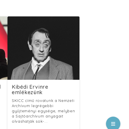
l
Kibédi Ervinre
emlékezünk
SKICC című rovatunk a Nemzeti
Archívum legrégebbi
gyűjteményi egysége, melyben
a Sajtóarchívum anyagait
olvashatják sok-...