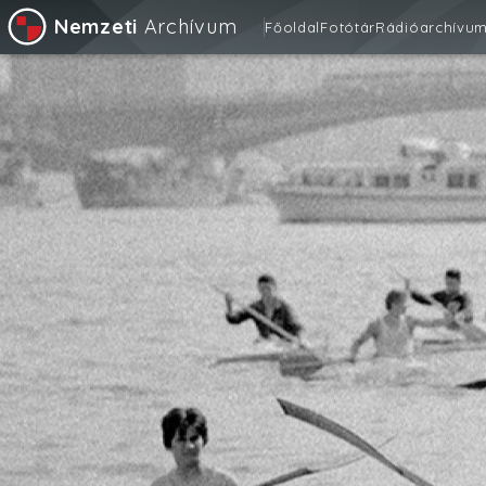
Nemzeti
Archívum
Főoldal
Fotótár
Rádióarchívu