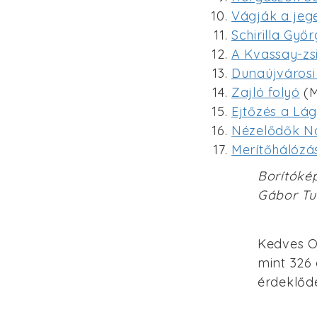
Vágják a jeg
Schirilla Gyö
A Kvassay-zsi
Dunaújvárosi
Zajló folyó
(M
Ejtőzés a Lá
Nézelődők 
Merítőhálóz
Borítóké
Gábor Tu
Kedves O
mint 326 
érdeklőd