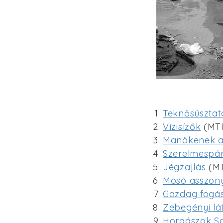
Teknősúsztat
Vízisízők
(MTI
Manökenek a
Szerelmespár
Jégzajlás
(MT
Mosó asszon
Gazdag fogás
Zebegényi lá
Horgászok So