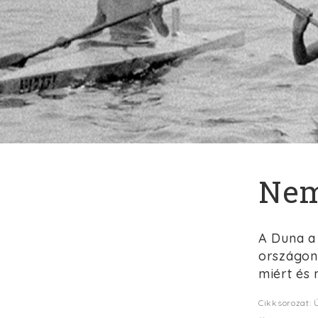
Nem
A Duna a
országon
miért és 
Cikksorozat: