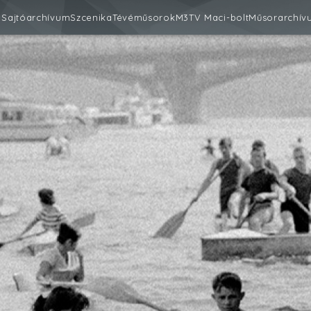
m
Sajtóarchívum
Szcenika
Tévéműsorok
M3
TV Maci-bolt
Műsorarchív