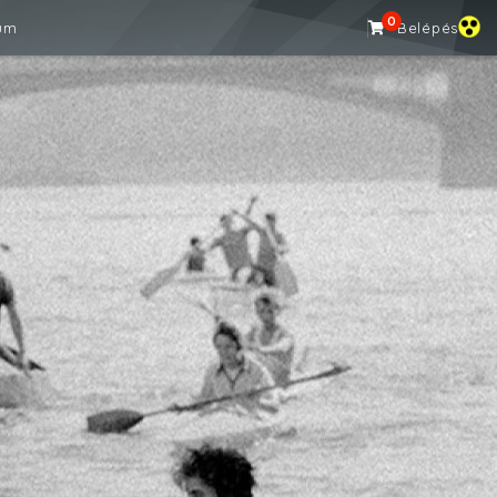
0
um
Belépés