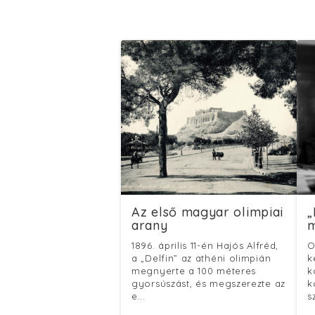
Az első magyar olimpiai
„
arany
m
1896. április 11-én Hajós Alfréd,
O
a „Delfin” az athéni olimpián
k
megnyerte a 100 méteres
k
gyorsúszást, és megszerezte az
k
e...
s