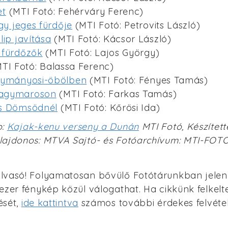
et
(MTI Fotó: Fehérváry Ferenc)
rgy jeges fürdője
(MTI Fotó: Petrovits László)
lip javítása
(MTI Fotó: Kácsor László)
 fürdőzők
(MTI Fotó: Lajos György)
TI Fotó: Balassa Ferenc)
gymányosi-öbölben
(MTI Fotó: Fényes Tamás)
Nagymaroson
(MTI Fotó: Farkas Tamás)
ás Dömsödnél
(MTI Fotó: Kőrösi Ida)
p:
Kajak-kenu verseny a Dunán
MTI Fotó, Készítette
lajdonos: MTVA Sajtó- és Fotóarchívum: MTI-FOT
lvasó! Folyamatosan bővülő Fotótárunkban jelen
ezer fénykép közül válogathat. Ha cikkünk felkelt
ését,
ide kattintva
számos további érdekes felvételt