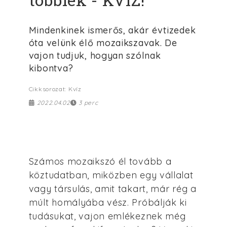
Mindenkinek ismerős, akár évtizedek
óta velünk élő mozaikszavak. De
vajon tudjuk, hogyan szólnak
kibontva?
Cikksorozat: Kvíz
2022.04.02
3 perc
Számos mozaikszó él tovább a
köztudatban, miközben egy vállalat
vagy társulás, amit takart, már rég a
múlt homályába vész. Próbálják ki
tudásukat, vajon emlékeznek még