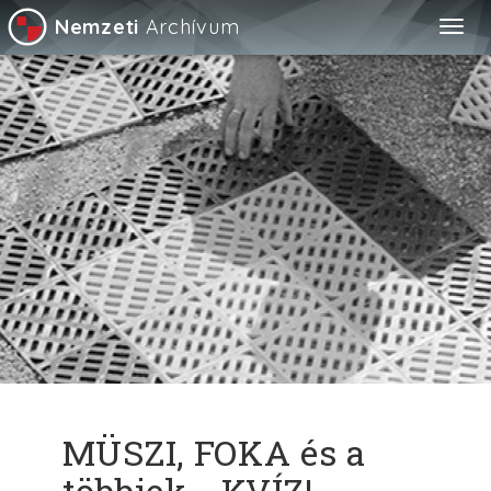
Nemzeti
Archívum
Togg
navig
MÜSZI, FOKA és a
többiek - KVÍZ!