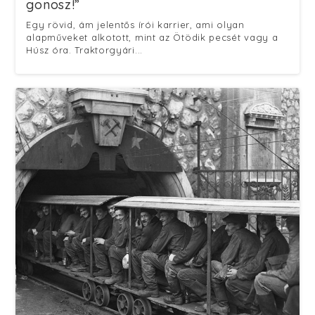
gonosz!”
Egy rövid, ám jelentős írói karrier, ami olyan
alapműveket alkotott, mint az Ötödik pecsét vagy a
Húsz óra. Traktorgyári...