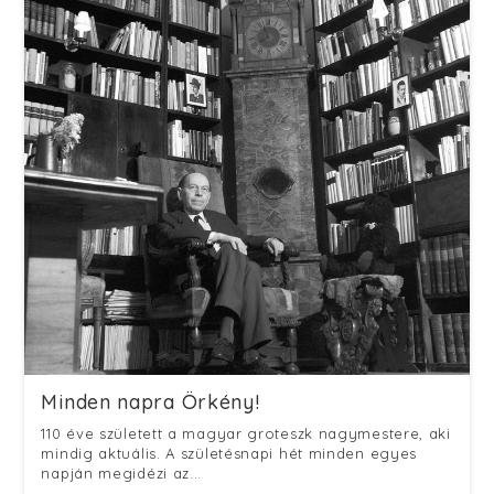
Minden napra Örkény!
110 éve született a magyar groteszk nagymestere, aki
mindig aktuális. A születésnapi hét minden egyes
napján megidézi az...