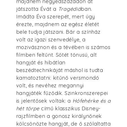
majdnem negyedszázadon át
játszotta Évát a
Tragédiá
ban.
Imádta Éva szerepét, mert úgy
érezte, majdnem az egész életét
bele tudja játszani. Bár a színház
volt az igazi szenvedélye, a
mozivásznon és a tévében is számos
filmben feltűnt. Sötét tónusú, alt
hangját és hibátlan
beszédtechnikáját máshol is tudta
kamatoztatni: kitűnő versmondó
volt, és nevéhez megannyi
hangjáték fűződik. Szinkronszerepei
is jelentősek voltak: a
Hófehérke és a
hét törpe
című klasszikus Disney-
rajzfilmben a gonosz királynőnek
kölcsönözte hangját, de ő szólaltatta