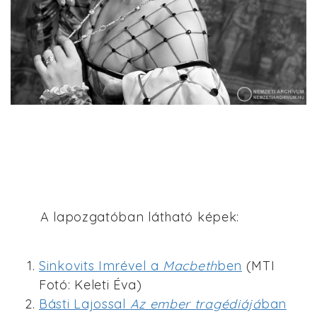
A lapozgatóban látható képek:
Sinkovits Imrével a
Macbeth
ben
(MTI
Fotó: Keleti Éva)
Básti Lajossal
Az ember tragédiájá
ban