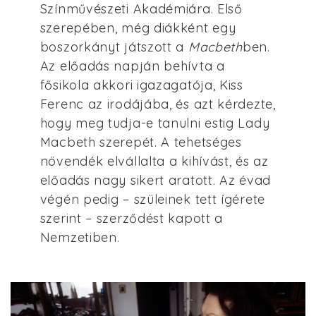
Színművészeti Akadémiára. Első
szerepében, még diákként egy
boszorkányt játszott a
Macbeth
ben.
Az előadás napján behívta a
fősikola akkori igazagatója, Kiss
Ferenc az irodájába, és azt kérdezte,
hogy meg tudja-e tanulni estig Lady
Macbeth szerepét. A tehetséges
növendék elvállalta a kihívást, és az
előadás nagy sikert aratott. Az évad
végén pedig – szüleinek tett ígérete
szerint – szerződést kapott a
Nemzetiben.