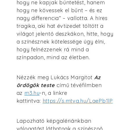
hogy ne kapjak büntetést, hanem
hogy ne kövessek el bűnt – és ez
nagy differencia” – vallotta. A híres
tragika, aki hat évtizedet töltött a
világot jelentő deszkákon, hitte, hogy
a színésznek kötelessége úgy élni,
hogy felnézzenek rá mind a
színpadon, mind az életben.
Nézzék meg Lukács Margitot
Az
ördögök teste
című tévéfilmben
az
m3.hu
-n, a linkre
kattintva:
https://s.mtva.hu/LaePb1lP
Lapozható képgalériánkban
válogatást láthatnak a színésznő