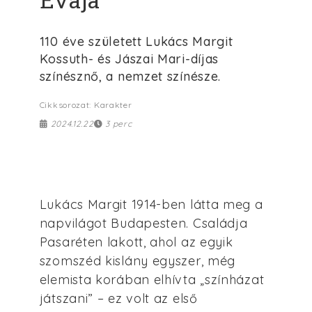
110 éve született Lukács Margit
Kossuth- és Jászai Mari-díjas
színésznő, a nemzet színésze.
Cikksorozat: Karakter
2024.12.22
3 perc
Lukács Margit 1914-ben látta meg a
napvilágot Budapesten. Családja
Pasaréten lakott, ahol az egyik
szomszéd kislány egyszer, még
elemista korában elhívta „színházat
játszani” – ez volt az első