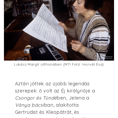
Lukács Margit otthonában (MTI Fotó: Horvát Éva)
Aztán jöttek az újabb legendás
szerepek: ő volt az Éj királynője a
Csongor és Tündé
ben, Jelena a
Ványa bácsi
ban, alakította
Gertrudist és Kleopátrát, és