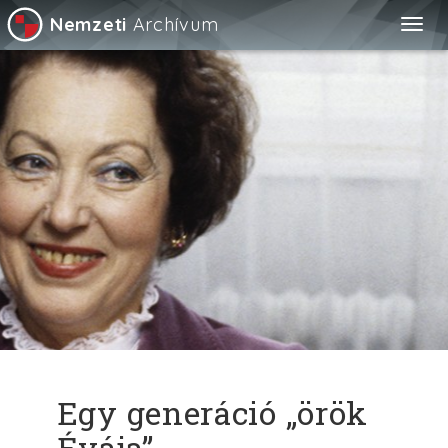
Nemzeti
Archívum
Togg
navig
Egy generáció „örök
Évája”