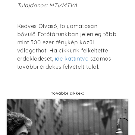
Tulajdonos: MTI/MTVA
Kedves Olvasó, folyamatosan
bővülő Fotótárunkban jelenleg több
mint 300 ezer fénykép közül
válogathat. Ha cikkünk felkeltette
érdeklődését,
ide kattintva
számos
további érdekes felvételt talál.
További cikkek: