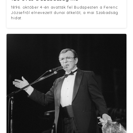
1896. október 4-én avatták fel Budapesten a Ferenc
Józsefről elnevezett dunai átkelőt, a mai Szabadság
hidat.