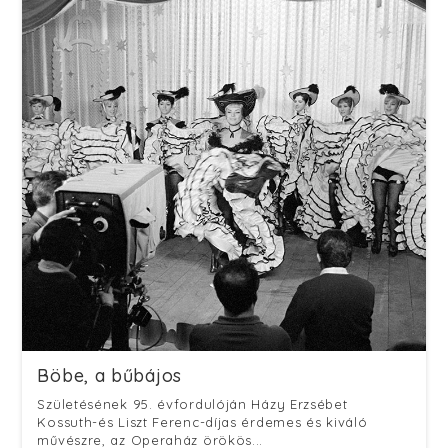
Böbe, a bűbájos
Születésének 95. évfordulóján Házy Erzsébet
Kossuth-és Liszt Ferenc-díjas érdemes és kiváló
művészre, az Operaház örökös...