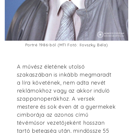
Portré 1986-ból (MTI Fotó: Ilovszky Béla)
A művész életének utolsó
szakaszában is inkább megmaradt
a líra követének, nem adta nevét
reklámokhoz vagy az akkor induló
szappanoperákhoz. A versek
mestere és sok éven át a gyermekek
cimborája az azonos című
tévéműsor vezetőjeként hosszan
tartó betegség után, mindössze 55