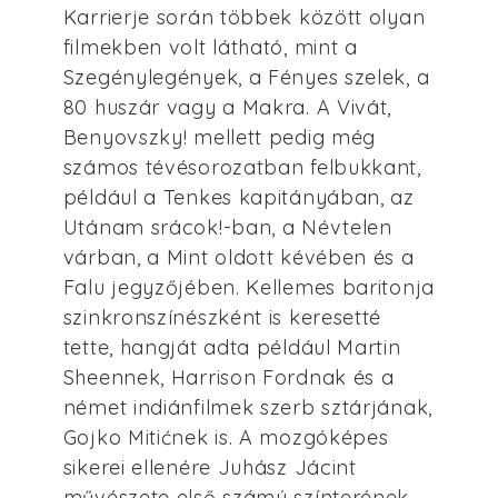
Karrierje során többek között olyan
filmekben volt látható, mint a
Szegénylegények, a Fényes szelek, a
80 huszár vagy a Makra. A Vivát,
Benyovszky! mellett pedig még
számos tévésorozatban felbukkant,
például a Tenkes kapitányában, az
Utánam srácok!-ban, a Névtelen
várban, a Mint oldott kévében és a
Falu jegyzőjében. Kellemes baritonja
szinkronszínészként is keresetté
tette, hangját adta például Martin
Sheennek, Harrison Fordnak és a
német indiánfilmek szerb sztárjának,
Gojko Mitićnek is. A mozgóképes
sikerei ellenére Juhász Jácint
művészete első számú színterének