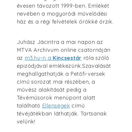
évesen távozott 1999-ben. Emlékét
nevében a mogyoródi művelődési
ház és a régi felvételek örökké őrzik.
Juhász Jácintra a mai napon az
MTVA Archívum online csatornáján
az
m3.hu-n a
Kincsestár
róla szóló
epizódjával emlékezünk.Szavalását
meghallgathatják a Petőfi-versek
című sorozat mai részében, a
művész alakítását pedig a
Tévéműsorok menüpont alatt
található
Ellenségek
című
tévéjátékban láthatják. Tartsanak
velünk!