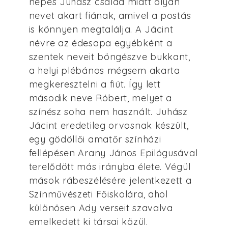
népes Juhász család miatt olyan
nevet akart fiának, amivel a postás
is könnyen megtalálja. A Jácint
névre az édesapa egyébként a
szentek neveit böngészve bukkant,
a helyi plébános mégsem akarta
megkeresztelni a fiút. Így lett
második neve Róbert, melyet a
színész soha nem használt. Juhász
Jácint eredetileg orvosnak készült,
egy gödöllői amatőr színházi
fellépésen Arany János Epilógusával
terelődött más irányba élete. Végül
mások rábeszélésére jelentkezett a
Színművészeti Főiskolára, ahol
különösen Ady verseit szavalva
emelkedett ki társai közül.