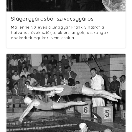
Slágergyárosból szivacsgyáros
Ma lenne 90 éves a „magyar Frank Sinatra” a
hatvanas évek sztárja, akiért lányok, asszonyok
epekedtek egykor. Nem csak a...