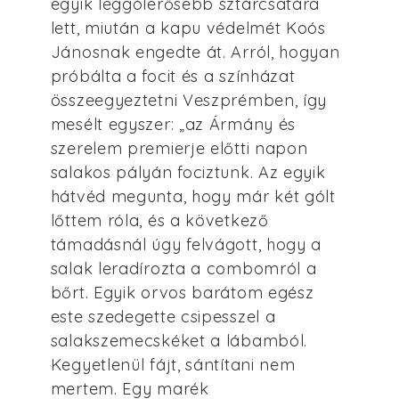
egyik leggólerősebb sztárcsatára
lett, miután a kapu védelmét Koós
Jánosnak engedte át. Arról, hogyan
próbálta a focit és a színházat
összeegyeztetni Veszprémben, így
mesélt egyszer: „az Ármány és
szerelem premierje előtti napon
salakos pályán fociztunk. Az egyik
hátvéd megunta, hogy már két gólt
lőttem róla, és a következő
támadásnál úgy felvágott, hogy a
salak leradírozta a combomról a
bőrt. Egyik orvos barátom egész
este szedegette csipesszel a
salakszemecskéket a lábamból.
Kegyetlenül fájt, sántítani nem
mertem. Egy marék