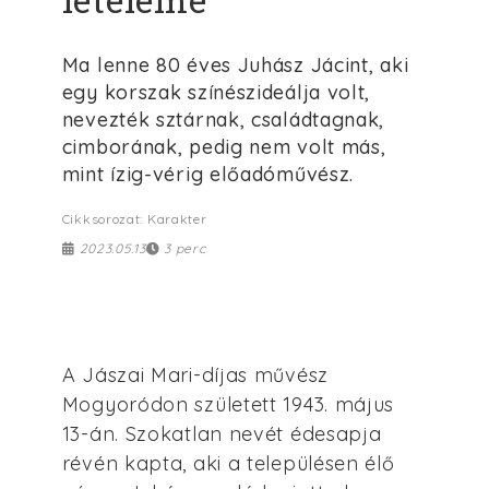
Ma lenne 80 éves Juhász Jácint, aki
egy korszak színészideálja volt,
nevezték sztárnak, családtagnak,
cimborának, pedig nem volt más,
mint ízig-vérig előadóművész.
Cikksorozat: Karakter
2023.05.13
3 perc
A Jászai Mari-díjas művész
Mogyoródon született 1943. május
13-án. Szokatlan nevét édesapja
révén kapta, aki a településen élő