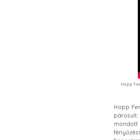
Hopp Fer
Hopp Fer
párosult:
mondott 
fényűzésr