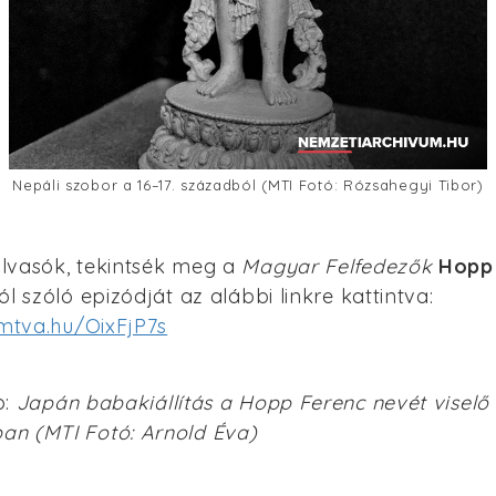
Nepáli szobor a 16–17. századból (MTI Fotó: Rózsahegyi Tibor)
lvasók, tekintsék meg a
Magyar Felfedezők
Hopp
ól szóló epizódját az alábbi linkre kattintva:
.mtva.hu/OixFjP7s
p:
Japán babakiállítás a Hopp Ferenc nevét viselő
n (MTI Fotó: Arnold Éva)