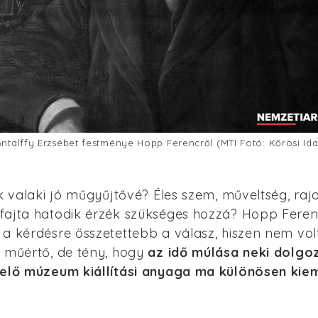
Antalffy Erzsébet festménye Hopp Ferencről (MTI Fotó: Kőrösi Ida
ik valaki jó műgyűjtővé? Éles szem, műveltség, ra
fajta hatodik érzék szükséges hozzá? Hopp Fere
a kérdésre összetettebb a válasz, hiszen nem vol
s műértő, de tény, hogy
az idő múlása neki dolgoz
selő múzeum kiállítási anyaga ma különösen kie