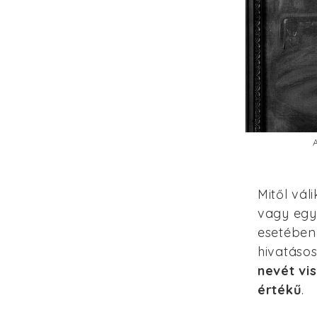
Mitől vál
vagy egy
esetében 
hivatáso
nevét vi
értékű
.