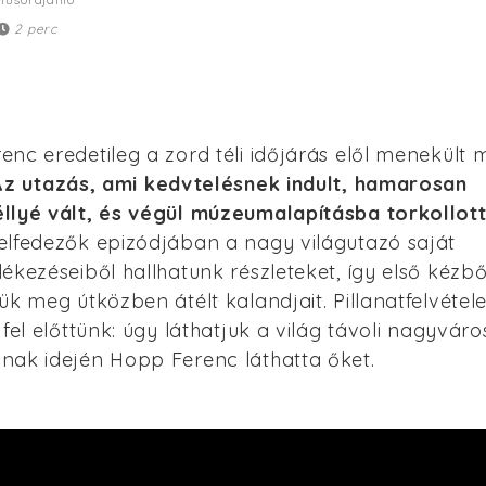
2 perc
nc eredetileg a zord téli időjárás elől menekült
Az utazás, ami kedvtelésnek indult, hamarosan
llyé vált, és végül múzeumalapításba torkollott
elfedezők epizódjában a nagy világutazó saját
ékezéseiből hallhatunk részleteket, így első kézbő
ük meg útközben átélt kalandjait. Pillanatfelvétel
 fel előttünk: úgy láthatjuk a világ távoli nagyváros
nak idején Hopp Ferenc láthatta őket.