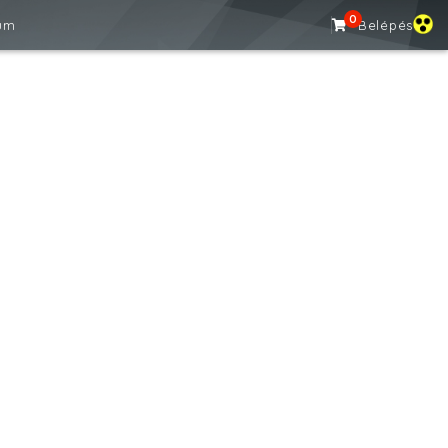
0
um
Belépés