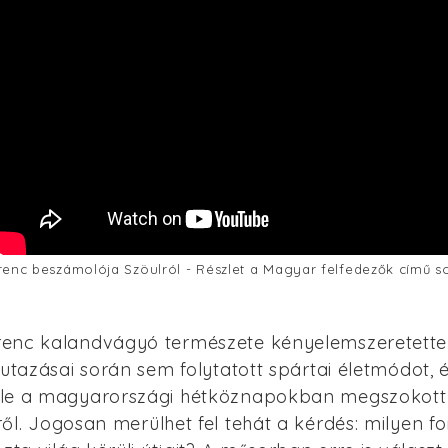
enc beszámolója Szöulról - Részlet a Magyar felfedezők című s
enc kalandvágyó természete kényelemszeretette
 utazásai során sem folytatott spártai életmódot,
le a magyarországi hétköznapokban megszokott
ől.
Jogosan merülhet fel tehát a kérdés: milyen fo