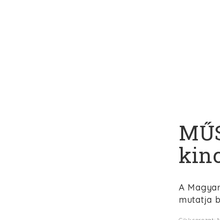
MŰS
kin
A Magyar
mutatja b
Cikksorozat: 