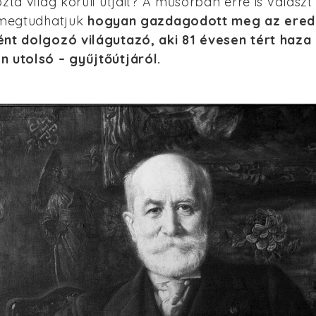
ozta világ körüli útjait? A műsorban erre is válasz
s megtudhatjuk
hogyan gazdagodott meg az ered
ént dolgozó világutazó, aki 81 évesen tért haza 
n utolsó – gyűjtőútjáról.