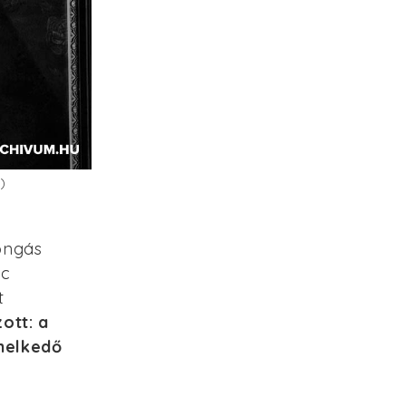
)
jongás
nc
t
ott: a
melkedő