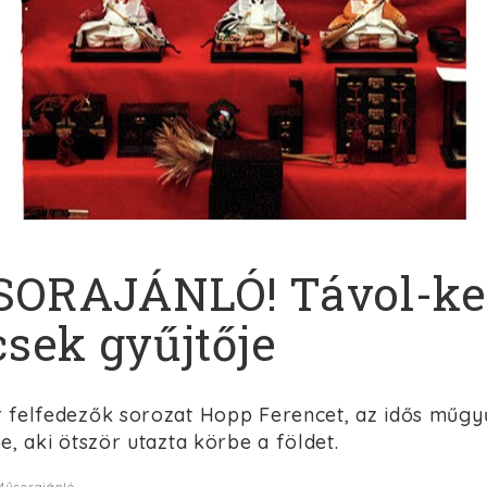
ORAJÁNLÓ! Távol-kel
csek gyűjtője
 felfedezők sorozat Hopp Ferencet, az idős műgy
e, aki ötször utazta körbe a földet.
Műsorajánló