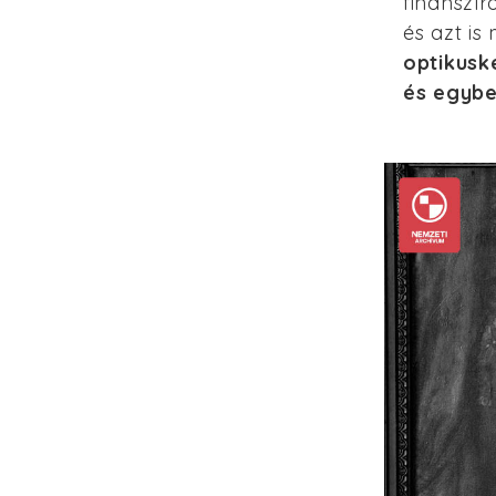
finanszír
és azt i
optikusk
és egybe