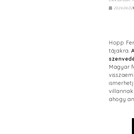
2026.06.02
Hopp Fere
tájakra.
szenvedé
Magyar f
visszaeml
ismerhetj
villannak
ahogy an