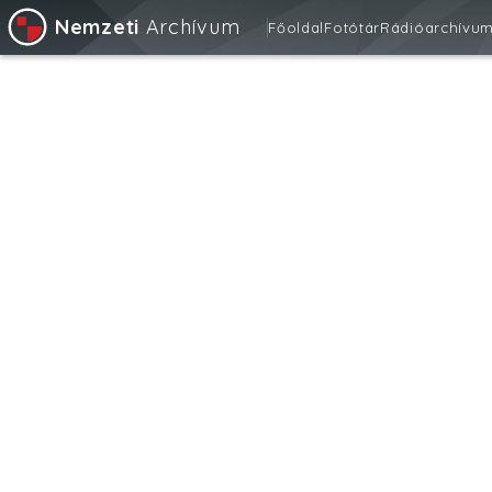
Nemzeti
Archívum
Főoldal
Fotótár
Rádióarchívu