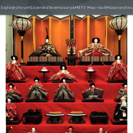
m
Sajtóarchívum
Szcenika
Tévéműsorok
M3
TV Maci-bolt
Műsorarchív