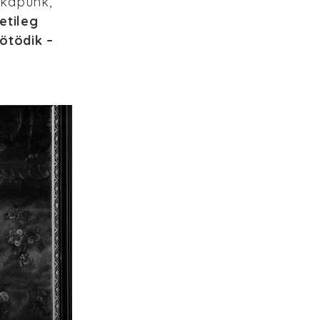
t kapunk,
etileg
ötödik –