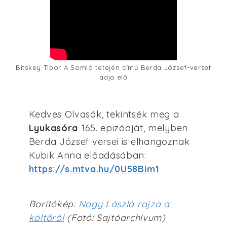
Bitskey Tibor A Somló tetején című Berda József-verset
adja elő
Kedves Olvasók, tekintsék meg a
Lyukasóra
165. epizódját, melyben
Berda József versei is elhangoznak
Kubik Anna előadásában:
https://s.mtva.hu/0U58Bim1
Borítókép:
Nagy László rajza a
költőről
(Fotó: Sajtóarchívum)