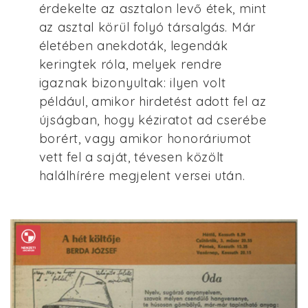
érdekelte az asztalon levő étek, mint
az asztal körül folyó társalgás. Már
életében anekdoták, legendák
keringtek róla, melyek rendre
igaznak bizonyultak: ilyen volt
például, amikor hirdetést adott fel az
újságban, hogy kéziratot ad cserébe
borért, vagy amikor honoráriumot
vett fel a saját, tévesen közölt
halálhírére megjelent versei után.