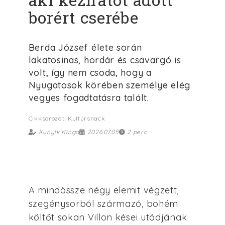
borért cserébe
Berda József élete során
lakatosinas, hordár és csavargó is
volt, így nem csoda, hogy a
Nyugatosok körében személye elég
vegyes fogadtatásra talált.
Cikksorozat: Kultúrsnack
Kunyik Kinga
2026.07.05
2 perc
A mindössze négy elemit végzett,
szegénysorból származó, bohém
költőt sokan Villon kései utódjának