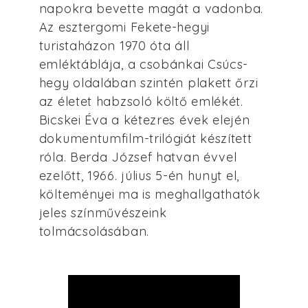
napokra bevette magát a vadonba.
Az esztergomi Fekete-hegyi
turistaházon 1970 óta áll
emléktáblája, a csobánkai Csúcs-
hegy oldalában szintén plakett őrzi
az életet habzsoló költő emlékét.
Bicskei Éva a kétezres évek elején
dokumentumfilm-trilógiát készített
róla. Berda József hatvan évvel
ezelőtt, 1966. július 5-én hunyt el,
költeményei ma is meghallgathatók
jeles színművészeink
tolmácsolásában.