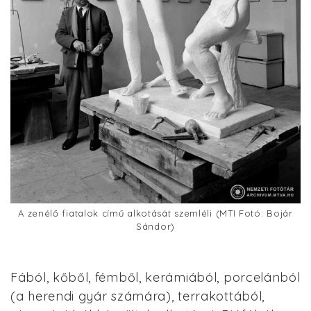
A zenélő fiatalok című alkotását szemléli (MTI Fotó: Bojár
Sándor)
Fából, kőből, fémből, kerámiából, porcelánból
(a herendi gyár számára), terrakottából,