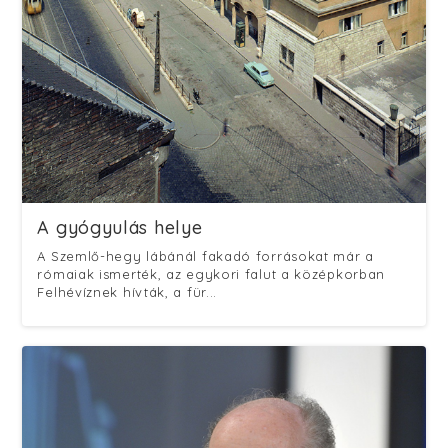
A gyógyulás helye
A Szemlő-hegy lábánál fakadó forrásokat már a
rómaiak ismerték, az egykori falut a középkorban
Felhévíznek hívták, a für...