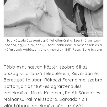
Egy kőszobrász pantográffal ellenőrzi a Szentháromság-
szobor egyik alakjának, Szent Rókusnak, a pestisesek és a
kőfaragók védőszentjének méreteit (MTI Fotó: Bara István)
Több mint hatvan köztéri szobra áll az
ország különböző településein, Kisvárdán és
Berettyóújfaluban Rákóczi Ferenc mellszobra,
Battonyán az 1891-es agrárzendülés
emlékműve, Mikes Kelemen, Petőfi Sándor és
Molnár C. Pál mellszobra. Sarkadon a II.
világháború emlékműveként az övéit