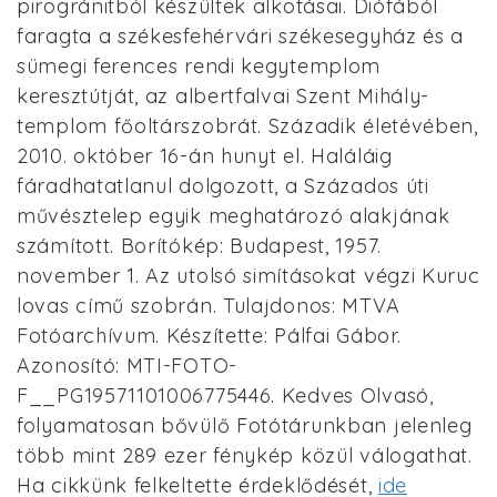
pirogránitból készültek alkotásai. Diófából
faragta a székesfehérvári székesegyház és a
sümegi ferences rendi kegytemplom
keresztútját, az albertfalvai Szent Mihály-
templom főoltárszobrát. Századik életévében,
2010. október 16-án hunyt el. Haláláig
fáradhatatlanul dolgozott, a Százados úti
művésztelep egyik meghatározó alakjának
számított. Borítókép: Budapest, 1957.
november 1. Az utolsó simításokat végzi Kuruc
lovas című szobrán. Tulajdonos: MTVA
Fotóarchívum. Készítette: Pálfai Gábor.
Azonosító: MTI-FOTO-
F__PG19571101006775446. Kedves Olvasó,
folyamatosan bővülő Fotótárunkban jelenleg
több mint 289 ezer fénykép közül válogathat.
Ha cikkünk felkeltette érdeklődését,
ide