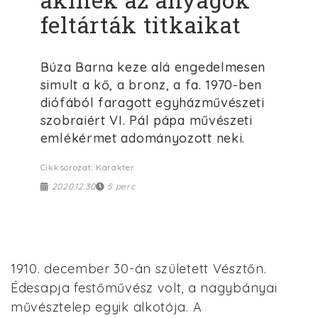
feltárták titkaikat
Búza Barna keze alá engedelmesen
simult a kő, a bronz, a fa. 1970-ben
diófából faragott egyházművészeti
szobraiért VI. Pál pápa művészeti
emlékérmet adományozott neki.
Cikksorozat: Karakter
2020.12.30
5 perc
1910. december 30-án született Vésztőn.
Édesapja festőművész volt, a nagybányai
művésztelep egyik alkotója. A