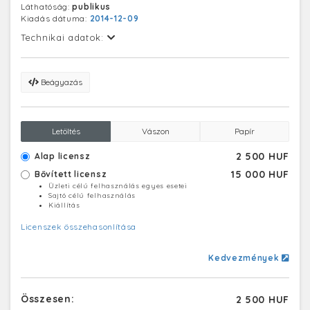
Láthatóság:
publikus
Kiadás dátuma:
2014-12-09
Technikai adatok:
Beágyazás
Letöltés
Vászon
Papír
2 500 HUF
Alap licensz
15 000 HUF
Bővített licensz
Üzleti célú felhasználás egyes esetei
Sajtó célú felhasználás
Kiállítás
Licenszek összehasonlítása
Kedvezmények
Összesen:
2 500 HUF