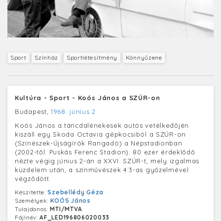
Sport
Színház
Sportlétesítmény
Könnyűzene
Kultúra - Sport - Koós János a SZÚR-on
Budapest,
1968. június 2.
Koós János a táncdalénekesek autós vetélkedőjén
kiszáll egy Skoda Octavia gépkocsiból a SZÚR-on
(Színészek-Újságírók Rangadó) a Népstadionban
(2002-től: Puskás Ferenc Stadion). 80 ezer érdeklődő
nézte végig június 2-án a XXVI. SZÚR-t, mely izgalmas
küzdelem után, a színművészek 4:3-as győzelmével
végződött.
Készítette:
Szebellédy Géza
Személyek:
KOÓS János
Tulajdonos:
MTI/MTVA
Fájlnév:
AF_LED196806020033