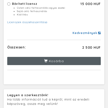
15 000 HUF
Bővített licensz
Üzleti célú felhasználás egyes esetei
Sajtó célú felhasználás
Kiállítás
Licenszek összehasonlítása
Kedvezmények
Összesen:
2 500 HUF
Kosárba
Legyen a szerkesztőnk!
Ha több információt tud a képről, mint az eredeti
képszöveg, ossza meg velünk!