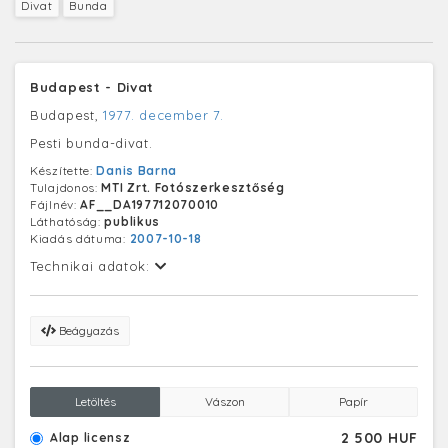
Divat
Bunda
Budapest - Divat
Budapest,
1977. december 7.
Pesti bunda-divat.
Készítette:
Danis Barna
Tulajdonos:
MTI Zrt. Fotószerkesztőség
Fájlnév:
AF__DA197712070010
Láthatóság:
publikus
Kiadás dátuma:
2007-10-18
Technikai adatok:
Beágyazás
Letöltés
Vászon
Papír
2 500 HUF
Alap licensz