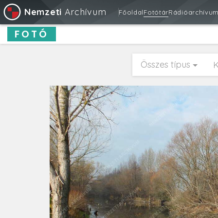
Nemzeti
Archívum
Főoldal
Fotótár
Rádióarchívu
FOTÓ
Összes típus