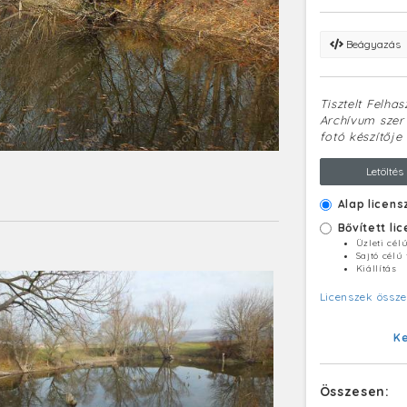
Beágyazás
Tisztelt Felha
Archívum szerv
fotó készítője 
Letöltés
Alap licens
Bővített li
Üzleti cél
Sajtó célú
Kiállítás
Licenszek össze
K
Összesen: