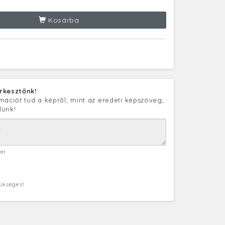
Kosárba
rkesztőnk!
mációt tud a képről, mint az eredeti képszöveg,
lünk!
ter
zükséges!