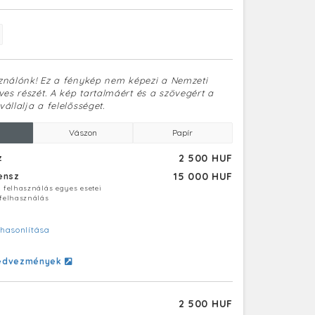
sználónk! Ez a fénykép nem képezi a Nemzeti
es részét. A kép tartalmáért és a szövegért a
vállalja a felelősséget.
Vászon
Papír
2 500 HUF
z
15 000 HUF
censz
ú felhasználás egyes esetei
 felhasználás
hasonlítása
edvezmények
2 500 HUF