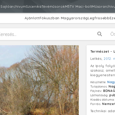
m
Sajtóarchívum
Szcenika
Tévéműsorok
M3
TV Maci-bolt
Műsorarchív
Ajánlott
Fókuszban Magyarország
Legfrissebb
Ez
Ö
Természet - 
Letkés,
2012. 
Az Ipoly foly
szakasz, amel
kiegyenesíte
Készítette:
Nagy
Tulajdonos:
Nag
Fájlnév:
BDNAGZ
Láthatóság:
pub
Kiadás dátuma
Forrás:
Nemzet
Technikai ada