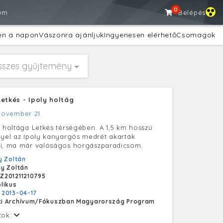
0
um
Belépés
en a napon
Vászonra ajánljuk
Ingyenesen elérhető
Csomagok
sszes gyűjtemény
Letkés - Ipoly holtág
november 21.
ó holtága Letkés térségében. A 1,5 km hosszú
lyel az Ipoly kanyargós medrét akarták
ni, ma már valóságos horgászparadicsom.
 Zoltán
y Zoltán
201211210795
likus
:
2013-04-17
i Archívum/Fókuszban Magyarország Program
tok: