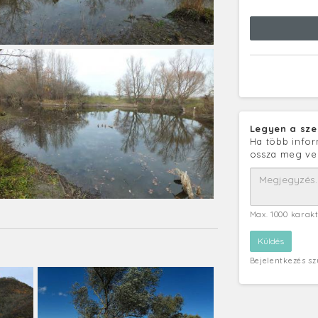
Legyen a sze
Ha több infor
ossza meg ve
Max. 1000 karak
Bejelentkezés s