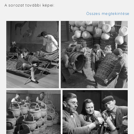
A sorozat további képei:
Összes megtekintése