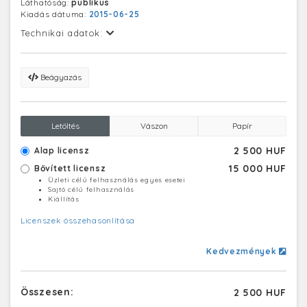
Láthatóság:
publikus
Kiadás dátuma:
2015-06-25
Technikai adatok:
Beágyazás
Letöltés
Vászon
Papír
2 500 HUF
Alap licensz
15 000 HUF
Bővített licensz
Üzleti célú felhasználás egyes esetei
Sajtó célú felhasználás
Kiállítás
Licenszek összehasonlítása
Kedvezmények
Összesen:
2 500 HUF