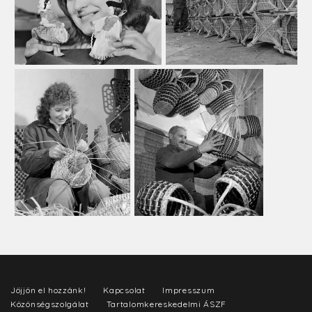
Jöjjön el hozzánk!
Kapcsolat
Impresszum
Közönségszolgálat
Tartalomkereskedelmi ÁSZF