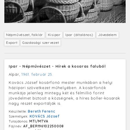
Népművészet, folklór
Kisipar
Ipar (általános)
Jövedelem
Export
Gazdasági szervezet
Ipar - Népművészet - Hírek a kosaras faluból
Alpár,
1961. február 25.
Kovács József kosárfonó mester munkában a helyi
háziipari szövetkezet műhelyében. A kosárfonók
munkája jelenleg mintegy két és félmillió forint
jövedelmet biztosít a községnek, a híres boller-kosarak
nagy részét exportálják is.
Készítette:
Bereth Ferenc
Személyek:
KOVÁCS József
Tulajdonos:
MTI/MTVA
Fájlnév:
AF_BER196102250008