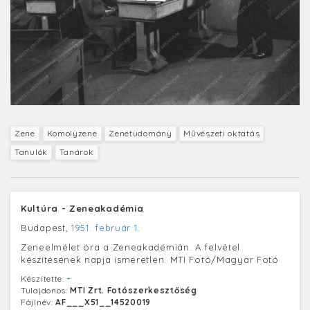
Zene
Komolyzene
Zenetudomány
Művészeti oktatás
Tanulók
Tanárok
Kultúra - Zeneakadémia
Budapest,
1951. február 1.
Zeneelmélet óra a Zeneakadémián. A felvétel
készítésének napja ismeretlen. MTI Fotó/Magyar Fotó
Készítette:
-
Tulajdonos:
MTI Zrt. Fotószerkesztőség
Fájlnév:
AF___X51__14520019