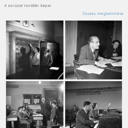
A sorozat további képei:
Összes megtekintése