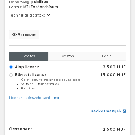
Láthatóság:
publikus
Forrás:
MTI Fotóarchívum
Technikai adatok:
Beágyazás
Letöltés
Vászon
Papír
2 500 HUF
Alap licensz
15 000 HUF
Bővített licensz
Üzleti célú felhasználás egyes esetei
Sajtó célú felhasználás
Kiállítás
Licenszek összehasonlítása
Kedvezmények
Összesen:
2 500 HUF