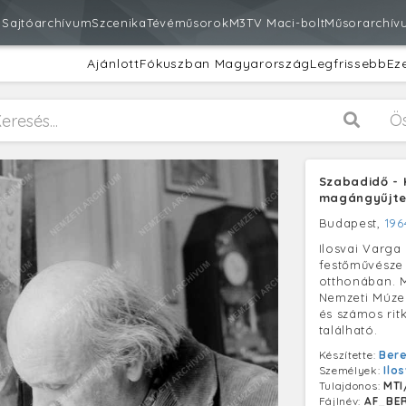
m
Sajtóarchívum
Szcenika
Tévéműsorok
M3
TV Maci-bolt
Műsorarchív
Ajánlott
Fókuszban Magyarország
Legfrissebb
Ez
Ö
Szabadidő - 
magángyűjt
Budapest,
196
Ilosvai Varga
festőművésze
otthonában. 
Nemzeti Múzeu
és számos rit
található.
Készítette:
Bere
Személyek:
Ilo
Tulajdonos:
MTI
Fájlnév:
AF_BER