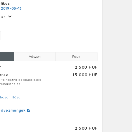
likus
:
2019-05-13
tok:
Vászon
Papír
2 500 HUF
z
15 000 HUF
censz
ú felhasználás egyes esetei
 felhasználás
hasonlítása
edvezmények
2 500 HUF