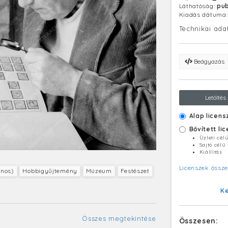
Láthatóság:
pub
Kiadás dátuma
Technikai ada
Beágyazás
Letöltés
Alap licens
Bővített li
Üzleti cél
Sajtó célú
Kiállítás
Licenszek össze
ános)
Hobbigyűjtemény
Múzeum
Festészet
K
Összes megtekintése
Összesen: