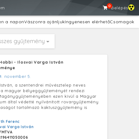
0
um
Belépés
en a napon
Vászonra ajánljuk
Ingyenesen elérhető
Csomagok
sszes gyűjtemény
Hobbi - Ilosvai Varga István
eménye
4. november 5.
 István, a szentendrei művésztelep neves
 a magyar bélyeggyűjteményét rendezi
Magánygyűjteményében ezen kívül a Magyar
m által védetté nyilvánított rovargyűjtemény
kaságot tartalmazó kaktuszgyűjtemény is
th Ferenc
svai Varga István
/MTVA
196411050006