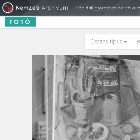
Nemzeti
Archívum
Főoldal
Fotótár
Rádióarchívu
FOTÓ
Összes típus