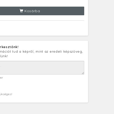
Kosárba
rkesztőnk!
mációt tud a képről, mint az eredeti képszöveg,
lünk!
ter
zükséges!