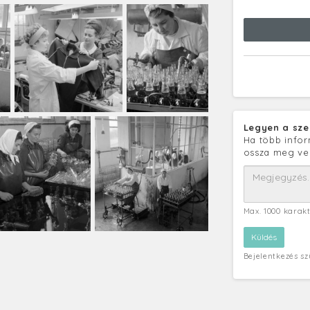
Legyen a sze
Ha több infor
ossza meg ve
Max. 1000 karak
Bejelentkezés s