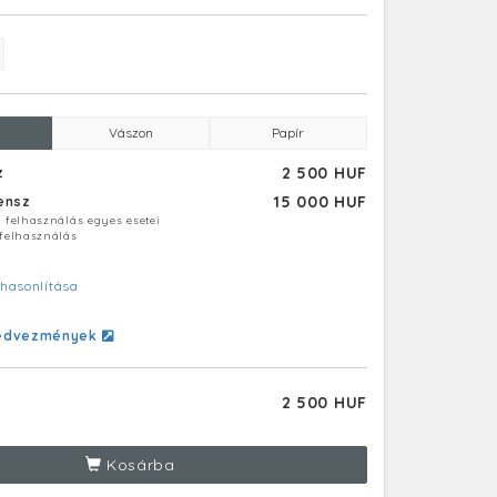
Vászon
Papír
2 500 HUF
z
15 000 HUF
censz
ú felhasználás egyes esetei
 felhasználás
hasonlítása
edvezmények
2 500 HUF
Kosárba