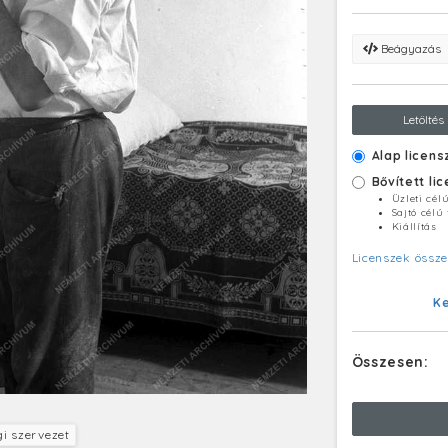
Beágyazás
Letöltés
Alap licens
Bővített li
Üzleti cél
Sajtó célú
Kiállítás
Licenszek össze
K
Összesen:
i szervezet