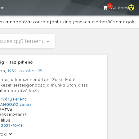
0
um
Belépés
en a napon
Vászonra ajánljuk
Ingyenesen elérhető
Csomagok
sszes gyűjtemény
g - Tsz pihenő
ton,
1952. október 25.
nos, a kunszentmártoni Zalka Máté
tkezet sertésgondozója munka után a tsz
ban borotválkozik.
rváry Ferenc
RANGOZÓ János
/MTVA
195210250015
likus
:
2023-10-19
tok: