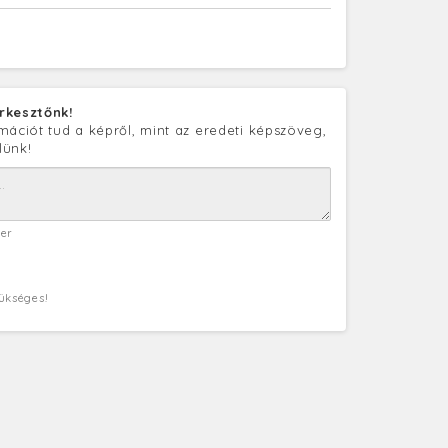
rkesztőnk!
mációt tud a képről, mint az eredeti képszöveg,
lünk!
ter
zükséges!