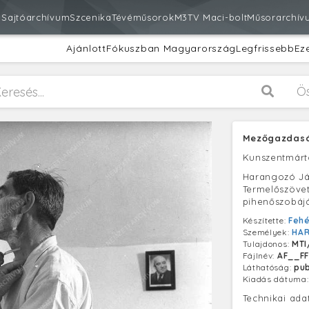
m
Sajtóarchívum
Szcenika
Tévéműsorok
M3
TV Maci-bolt
Műsorarchív
Ajánlott
Fókuszban Magyarország
Legfrissebb
Ez
Ö
Mezőgazdasá
Kunszentmár
Harangozó Já
Termelőszöve
pihenőszobájá
Készítette:
Fehé
Személyek:
HA
Tulajdonos:
MTI
Fájlnév:
AF__FF
Láthatóság:
pub
Kiadás dátuma
Technikai ada