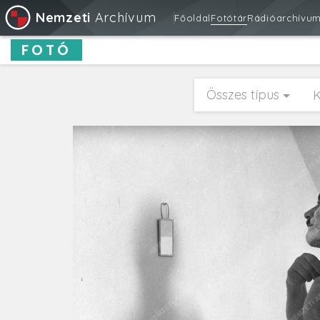
Nemzeti
Archívum
Főoldal
Fotótár
Rádióarchívu
FOTÓ
Összes típus