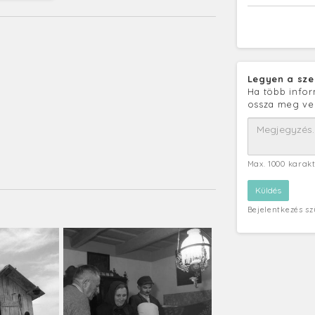
Legyen a sze
Ha több infor
ossza meg ve
Max. 1000 karak
Bejelentkezés s