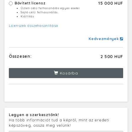
15 000 HUF
Bővített licensz
Üzleti célú felhasználás egyes esetei
Sajtó célú felhasználás
Kiállítás
Licenszek összehasonlítása
Kedvezmények
Összesen:
2 500 HUF
Kosárba
Legyen a szerkesztőnk!
Ha több információt tud a képről, mint az eredeti
képszöveg, ossza meg velünk!