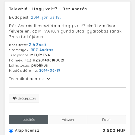
Televízió - Hogy volt!? - Réz András
Budapest,
2014. június 18.
Réz András filmesztéta a Hogy volt!? című tv-műsor
felvételén, az MTVA Kunigunda utcai gyártóbázisának
7-es stúdiójában.
Készítette:
Zih Zsolt
Személyek:
RÉZ András
Tulajdonos:
MTI/MTVA
Fájlnév:
TCZIHZ201406180021
Láthatóság:
publikus
Kiadás dátuma:
2014-06-19
Technikai adatok:
Beágyazás
Letöltés
Vászon
Papír
2 500 HUF
Alap licensz