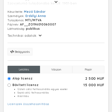
Szovjetunió tulajdonába került. 1951-ben
alapanyaggyártó üzemet és laboratóriumot is
Készítette:
Mező Sándor
létesítettek, a vállalat neve Magyar Pharma
Személyek:
Erdélyi Anna
Gyógyszergyár lett. 1955-ben a neve Zuglói Vegyészeti
Tulajdonos:
MTI/MTVA
Termékek Gyárára változott. 1957-ben már REANAL
Fájlnév:
AF__ZO196010060007
Finomvegyszergyár néven működött.
Láthatóság:
publikus
Technikai adatok:
Beágyazás
Letöltés
Vászon
Papír
2 500 HUF
Alap licensz
15 000 HUF
Bővített licensz
Üzleti célú felhasználás egyes esetei
Sajtó célú felhasználás
Kiállítás
Licenszek összehasonlítása