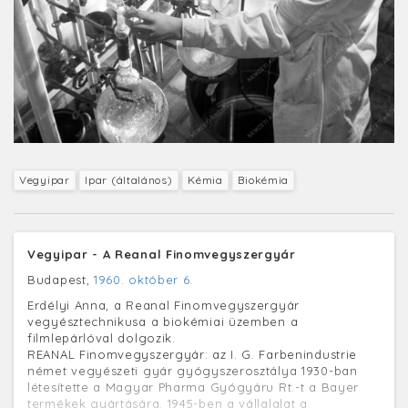
Vegyipar
Ipar (általános)
Kémia
Biokémia
Vegyipar - A Reanal Finomvegyszergyár
Budapest,
1960. október 6.
Erdélyi Anna, a Reanal Finomvegyszergyár
vegyésztechnikusa a biokémiai üzemben a
filmlepárlóval dolgozik.
REANAL Finomvegyszergyár: az I. G. Farbenindustrie
német vegyészeti gyár gyógyszerosztálya 1930-ban
létesítette a Magyar Pharma Gyógyáru Rt.-t a Bayer
termékek gyártására. 1945-ben a vállalalat a