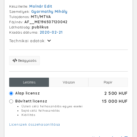
Ehrenfeld Miklós
Készítette:
Molnár Edit
Személyek:
Gyarmathy Mihály
Tulajdonos:
MTI/MTVA
Fájlnév:
AF__ME196507120042
Láthatóság:
publikus
Kiadás dátuma:
2020-02-21
Technikai adatok:
Beágyazás
Letöltés
Vászon
Papír
2 500 HUF
Alap licensz
15 000 HUF
Bővített licensz
Üzleti célú felhasználás egyes esetei
Sajtó célú felhasználás
Kiállítás
Licenszek összehasonlítása