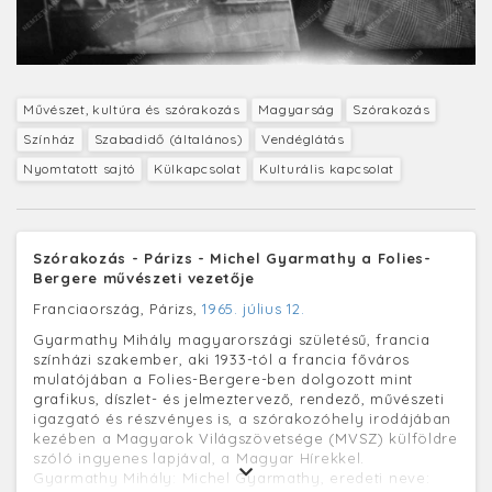
Művészet, kultúra és szórakozás
Magyarság
Szórakozás
Színház
Szabadidő (általános)
Vendéglátás
Nyomtatott sajtó
Külkapcsolat
Kulturális kapcsolat
Szórakozás - Párizs - Michel Gyarmathy a Folies-
Bergere művészeti vezetője
Franciaország, Párizs,
1965. július 12.
Gyarmathy Mihály magyarországi születésű, francia
színházi szakember, aki 1933-tól a francia főváros
mulatójában a Folies-Bergere-ben dolgozott mint
grafikus, díszlet- és jelmeztervező, rendező, művészeti
igazgató és részvényes is, a szórakozóhely irodájában
kezében a Magyarok Világszövetsége (MVSZ) külföldre
szóló ingyenes lapjával, a Magyar Hírekkel.
Gyarmathy Mihály: Michel Gyarmathy, eredeti neve: