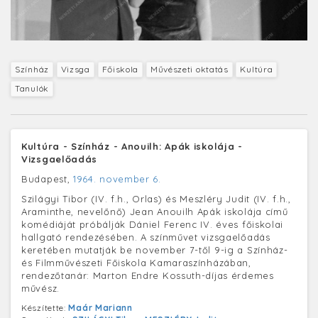
Színház
Vizsga
Főiskola
Művészeti oktatás
Kultúra
Tanulók
Kultúra - Színház - Anouilh: Apák iskolája -
Vizsgaelőadás
Budapest,
1964. november 6.
Szilágyi Tibor (IV. f.h., Orlas) és Meszléry Judit (IV. f.h.,
Araminthe, nevelőnő) Jean Anouilh Apák iskolája című
komédiáját próbálják Dániel Ferenc IV. éves főiskolai
hallgató rendezésében. A színművet vizsgaelőadás
keretében mutatják be november 7-től 9-ig a Színház-
és Filmművészeti Főiskola Kamaraszínházában,
rendezőtanár: Marton Endre Kossuth-díjas érdemes
művész.
Készítette:
Maár Mariann