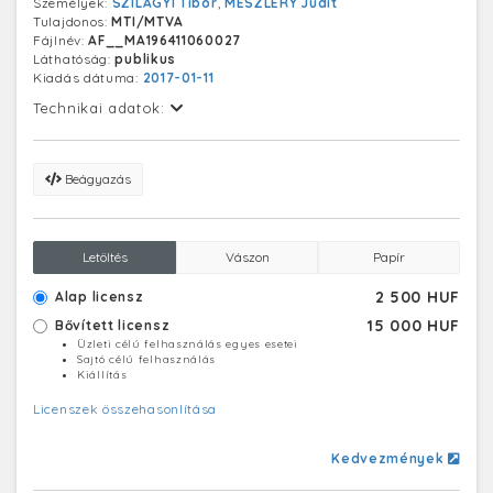
Személyek:
SZILÁGYI Tibor
,
MESZLÉRY Judit
Tulajdonos:
MTI/MTVA
Fájlnév:
AF__MA196411060027
Láthatóság:
publikus
Kiadás dátuma:
2017-01-11
Technikai adatok:
Beágyazás
Letöltés
Vászon
Papír
2 500 HUF
Alap licensz
15 000 HUF
Bővített licensz
Üzleti célú felhasználás egyes esetei
Sajtó célú felhasználás
Kiállítás
Licenszek összehasonlítása
Kedvezmények