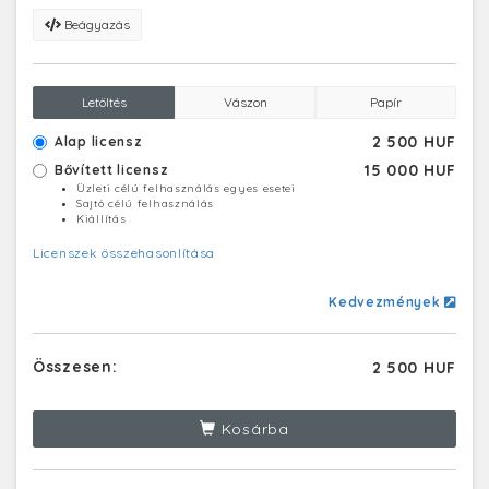
Beágyazás
Letöltés
Vászon
Papír
2 500 HUF
Alap licensz
15 000 HUF
Bővített licensz
Üzleti célú felhasználás egyes esetei
Sajtó célú felhasználás
Kiállítás
Licenszek összehasonlítása
Kedvezmények
Összesen:
2 500 HUF
Kosárba