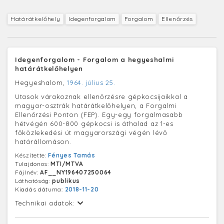
Határátkelőhely
Idegenforgalom
Forgalom
Ellenőrzés
Idegenforgalom - Forgalom a hegyeshalmi
határátkelőhelyen
Hegyeshalom,
1964. július 25.
Utasok várakoznak ellenőrzésre gépkocsijaikkal a
magyar-osztrák határátkelőhelyen, a Forgalmi
Ellenőrzési Ponton (FEP). Egy-egy forgalmasabb
hétvégén 600-800 gépkocsi is áthalad az 1-es
főközlekedési út magyarországi végén lévő
határállomáson.
Készítette:
Fényes Tamás
Tulajdonos:
MTI/MTVA
Fájlnév:
AF__NY196407250064
Láthatóság:
publikus
Kiadás dátuma:
2018-11-20
Technikai adatok: