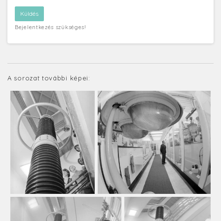
Bejelentkezés szükséges!
A sorozat további képei: