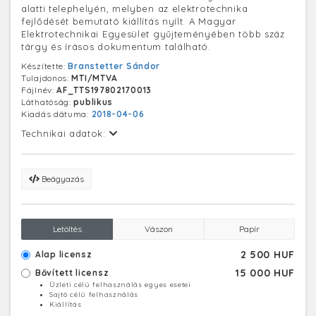
alatti telephelyén, melyben az elektrotechnika
fejlődését bemutató kiállítás nyílt. A Magyar
Elektrotechnikai Egyesület gyűjteményében több száz
tárgy és írásos dokumentum található.
Készítette:
Branstetter Sándor
Tulajdonos:
MTI/MTVA
Fájlnév:
AF_TTS197802170013
Láthatóság:
publikus
Kiadás dátuma:
2018-04-06
Technikai adatok:
Beágyazás
Letöltés
Vászon
Papír
2 500 HUF
Alap licensz
15 000 HUF
Bővített licensz
Üzleti célú felhasználás egyes esetei
Sajtó célú felhasználás
Kiállítás