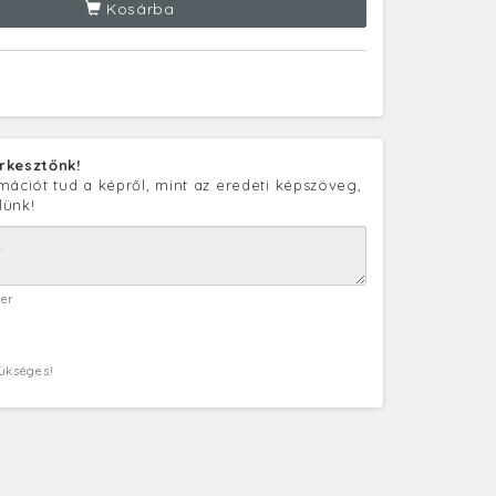
Kosárba
rkesztőnk!
mációt tud a képről, mint az eredeti képszöveg,
lünk!
ter
zükséges!