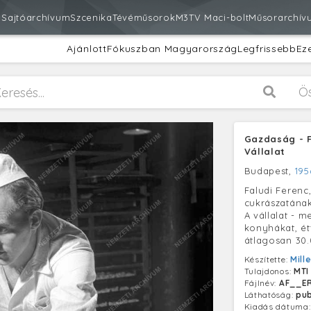
m
Sajtóarchívum
Szcenika
Tévéműsorok
M3
TV Maci-bolt
Műsorarchív
Ajánlott
Fókuszban Magyarország
Legfrissebb
Ez
Ö
Gazdaság - F
Vállalat
Budapest,
195
Faludi Ferenc
cukrászatának
A vállalat - m
konyhákat, ét
átlagosan 30.
Készítette:
Mill
Tulajdonos:
MTI
Fájlnév:
AF__ER
Láthatóság:
pub
Kiadás dátuma