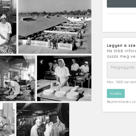
Legyen a sze
Ha több infor
ossza meg ve
Max. 1000 karak
Bejelentkezés s