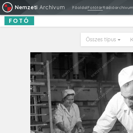
Nemzeti
Archívum
Főoldal
Fotótár
Rádióarchívu
FOTÓ
Összes típus