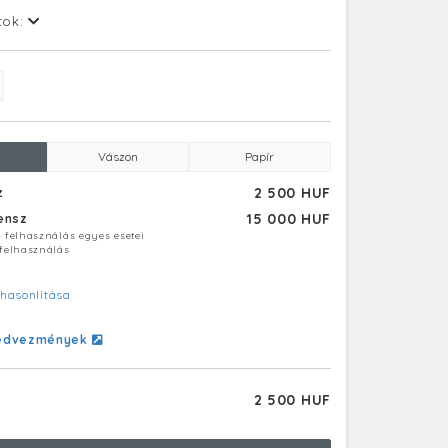
tok:
Vászon
Papír
2 500 HUF
z
15 000 HUF
censz
ú felhasználás egyes esetei
 felhasználás
hasonlítása
edvezmények
2 500 HUF