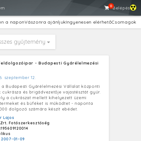
0
um
Belépés
en a napon
Vászonra ajánljuk
Ingyenesen elérhető
Csomagok
sszes gyűjtemény
eldolgozóipar - Budapesti Gyárélelmezési
6. szeptember 12.
, a Budapesti Gyárélelmezési Vállalat központi
 cukrásza és brigádvezetője vajastésztát gyúr.
ely a cukrászat mellett kihelyezett üzemi
termeket és büféket is működtet - naponta
000 dolgozó számára készít ebédet.
er Lajos
 Zrt. Fotószerkesztőség
195609120014
likus
:
2007-01-09