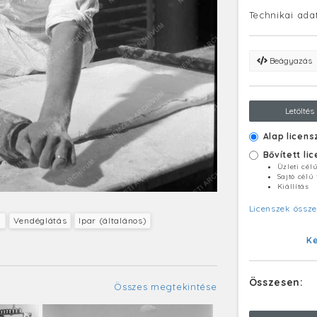
Technikai ada
Beágyazás
Letöltés
Alap licens
Bővített li
Üzleti cél
Sajtó célú
Kiállítás
Licenszek össze
)
Vendéglátás
Ipar (általános)
K
Összesen:
Összes megtekintése