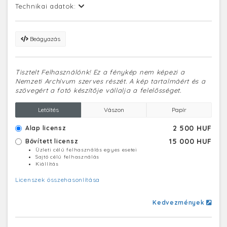
Technikai adatok:
Beágyazás
Tisztelt Felhasználónk! Ez a fénykép nem képezi a
Nemzeti Archívum szerves részét. A kép tartalmáért és a
szövegért a fotó készítője vállalja a felelősséget.
Letöltés
Vászon
Papír
2 500 HUF
Alap licensz
15 000 HUF
Bővített licensz
Üzleti célú felhasználás egyes esetei
Sajtó célú felhasználás
Kiállítás
Licenszek összehasonlítása
Kedvezmények