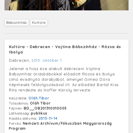
Bábszínház
Kultúra
Kultúra - Debrecen - Vojtina Bábszínház - Rózsa és
Ibolya
Debrecen,
2013. október 1.
Jelenet a húsz éve alakult debreceni Vojtina
Bábszínház óriásbábokkal előadott Rózsa és Ibolya
című évadnyitó darabjából, amelyet Gimesi Dóra
népmesék feldolgozásával írt. Az előadást Bartal Kiss
Rita rendezte és Hoffer Károly tervezte.
Készítette:
Oláh Tibor
Tulajdonos:
Oláh Tibor
Fájlnév:
BD__OB201310010005
Láthatóság:
publikus
Kiadás dátuma:
2013-11-14
Forrás:
Nemzeti Archívum/Fókuszban Magyarország
Program