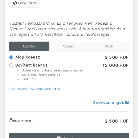
Beágyazás
Tisztelt Felhasználónk! Ez a fénykép nem képezi a
Nemzeti Archívum szerves részét. A kép tartalmáért és a
szövegért a fotó készítője vállalja a felelősséget.
Letöltés
Vászon
Papír
2 500 HUF
Alap licensz
15 000 HUF
Bővített licensz
Üzleti célú felhasználás egyes esetei
Sajtó célú felhasználás
Kiállítás
Licenszek összehasonlítása
Kedvezmények
Összesen:
2 500 HUF