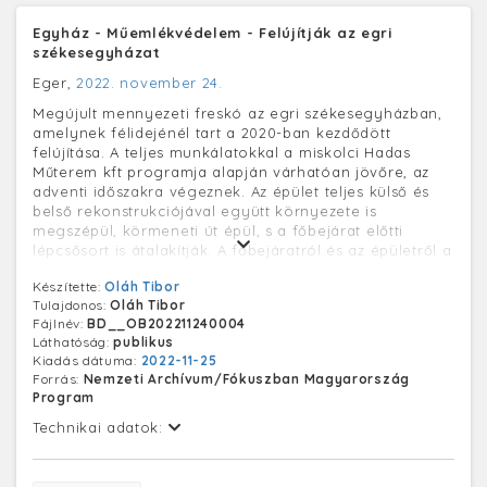
Egyház - Műemlékvédelem - Felújítják az egri
székesegyházat
Eger,
2022. november 24.
Megújult mennyezeti freskó az egri székesegyházban,
amelynek félidejénél tart a 2020-ban kezdődött
felújítása. A teljes munkálatokkal a miskolci Hadas
Műterem kft programja alapján várhatóan jövőre, az
adventi időszakra végeznek. Az épület teljes külső és
belső rekonstrukciójával együtt környezete is
megszépül, körmeneti út épül, s a főbejárat előtti
lépcsősort is átalakítják. A főbejáratról és az épületről a
tornyok kivételével lekerült az állványzat, a belső
Készítette:
Oláh Tibor
térben pedig a szentély mögötti területen még folyik a
Tulajdonos:
Oláh Tibor
munka, de attól függetlenül már zavartalanul
Fájlnév:
BD__OB202211240004
megtarthatják a hitélet alkalmait. Az épület új színének
Láthatóság:
publikus
kiválasztásához az Egri Érseki Levéltárban őrzött
Kiadás dátuma:
2022-11-25
alkotás, Joó János 1836-ban készült akvarellje adott
Forrás:
Nemzeti Archívum/Fókuszban Magyarország
támpontot, de ezen egy kicsit finomítva választották ki
Program
a megfelelő árnyalatot.
Technikai adatok: