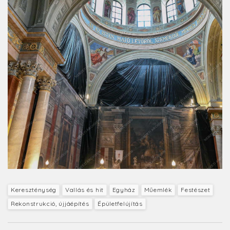
Kereszténység
Vallás és hit
Egyház
Műemlék
Festészet
Rekonstrukció, újjáépítés
Épületfelújítás