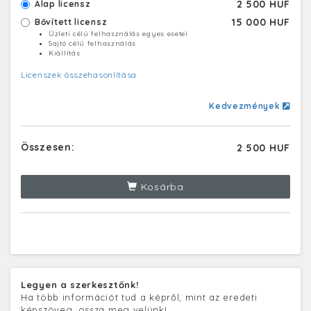
2 500 HUF
Alap licensz
15 000 HUF
Bővített licensz
Üzleti célú felhasználás egyes esetei
Sajtó célú felhasználás
Kiállítás
Licenszek összehasonlítása
Kedvezmények
Összesen:
2 500 HUF
Kosárba
Legyen a szerkesztőnk!
Ha több információt tud a képről, mint az eredeti
képszöveg, ossza meg velünk!