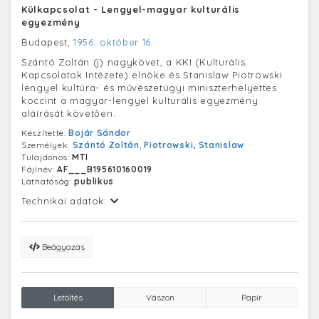
Külkapcsolat - Lengyel-magyar kulturális
egyezmény
Budapest,
1956. október 16.
Szántó Zoltán (j) nagykövet, a KKI (Kulturális
Kapcsolatok Intézete) elnöke és Stanislaw Piotrowski
lengyel kultúra- és művészetügyi miniszterhelyettes
koccint a magyar-lengyel kulturális egyezmény
aláírását követően.
Készítette:
Bojár Sándor
Személyek:
Szántó Zoltán
,
Piotrowski, Stanislaw
Tulajdonos:
MTI
Fájlnév:
AF___B195610160019
Láthatóság:
publikus
Technikai adatok:
Beágyazás
Letöltés
Vászon
Papír