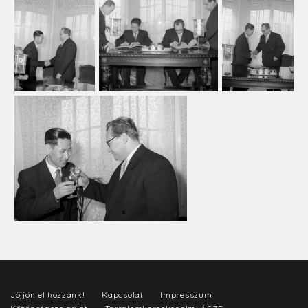
Jöjjön el hozzánk!
Kapcsolat
Impresszum