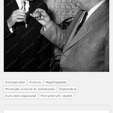
Külkapcsolat
Kultúra
Megállapodás
Művészet, kultúra és szórakozás
Diplomácia
Kulturális kapcsolat
Minisztériumi vezető