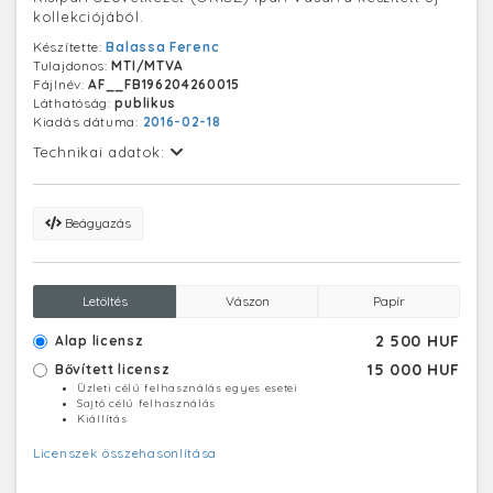
kollekciójából.
Készítette:
Balassa Ferenc
Tulajdonos:
MTI/MTVA
Fájlnév:
AF__FB196204260015
Láthatóság:
publikus
Kiadás dátuma:
2016-02-18
Technikai adatok:
Beágyazás
Letöltés
Vászon
Papír
2 500 HUF
Alap licensz
15 000 HUF
Bővített licensz
Üzleti célú felhasználás egyes esetei
Sajtó célú felhasználás
Kiállítás
Licenszek összehasonlítása