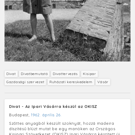
Divat
Divatbemutató
Divattervezés
Kisipar
Gazdasági szervezet
Ruházati kereskedelem
Vásár
Divat - Az Ipari Vásárra készül az OKISZ
Budapest,
1962. április 26.
Szőttes anyagból készült szoknyát, hozzá madeira
díszítésű blúzt mutat be egy manöken az Országos
Kisipari Szövetkezet (OKISZ) Ipari Vásárra készített új