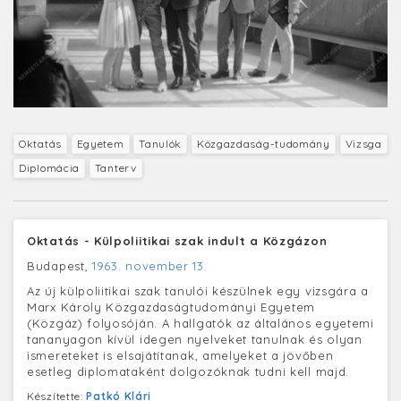
Oktatás
Egyetem
Tanulók
Közgazdaság-tudomány
Vizsga
Diplomácia
Tanterv
Oktatás - Külpoliitikai szak indult a Közgázon
Budapest,
1963. november 13.
Az új külpoliitikai szak tanulói készülnek egy vizsgára a
Marx Károly Közgazdaságtudományi Egyetem
(Közgáz) folyosóján. A hallgatók az általános egyetemi
tananyagon kívül idegen nyelveket tanulnak és olyan
ismereteket is elsajátítanak, amelyeket a jövőben
esetleg diplomataként dolgozóknak tudni kell majd.
Készítette:
Patkó Klári