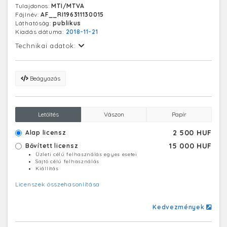
Tulajdonos:
MTI/MTVA
Fájlnév:
AF__RI196311130015
Láthatóság:
publikus
Kiadás dátuma:
2018-11-21
Technikai adatok:
Beágyazás
Letöltés
Vászon
Papír
2 500 HUF
Alap licensz
15 000 HUF
Bővített licensz
Üzleti célú felhasználás egyes esetei
Sajtó célú felhasználás
Kiállítás
Licenszek összehasonlítása
Kedvezmények