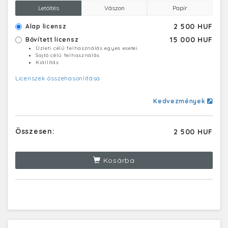
Letöltés
Vászon
Papír
2 500 HUF
Alap licensz
15 000 HUF
Bővített licensz
Üzleti célú felhasználás egyes esetei
Sajtó célú felhasználás
Kiállítás
Licenszek összehasonlítása
Kedvezmények
Összesen:
2 500 HUF
Kosárba