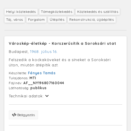
Helyi közlekedés
Tömegközlekedés
Közlekedés és szállítás
Táj, város
Forgalom
Útépítés
Rekonstrukció, újjáépítés
Városkép-életkép - Korszerűsítik a Soroksári utat
Budapest,
1968. július 16.
Felszedik a kockaköveket és a síneket a Soroksári
úton, miután átépítik azt.
Készítette:
Fényes Tamás
Tulajdonos:
MTI
Fájlnév:
AF__NY196807160044
Láthatóság:
publikus
Technikai adatok:
Beágyazás