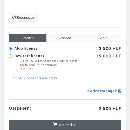
változatos színű és formájú, egyedülálló látványt
nyújtó cseppkőoszlopok, -lefolyások és -zászlók,
valamint függő- és álló cseppkövek díszítik. A Baradlát,
Beágyazás
az Aggteleki-karszt, valamint a Szlovák-karszt többi
barlangjával együtt az UNESCO 1995-ben a
Világörökség részévé nyilvánította.
Letöltés
Vászon
Papír
2 500 HUF
Alap licensz
15 000 HUF
Bővített licensz
Üzleti célú felhasználás egyes esetei
Sajtó célú felhasználás
Kiállítás
Licenszek összehasonlítása
Kedvezmények
Összesen:
2 500 HUF
Kosárba