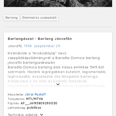
Barlang
Életmód és szabadidő
Barlangászat - Barlang Jósvafőn
Jósvafő,
1958. szeptember 29.
Kirándulók a "Krokodilszáj" nevű
cseppkőképződménynél a Baradla-Domica barlang
jósvafői barlangszakaszán.
Baradla-Domica barlang első írásos említése 1549-ből
származik. Hazánk legrégebben kutatott, legismertebb,
leghosszabb, évszázadok óta látogatott barlangja.
Kialakulása a víz oldó és koptató hatásának
köszönhető. Természetes bejárata az Aggtelek község
határában messziről látható, 51 m magas sziklafal
Készítette:
Járai Rudolf
tövében nyílik. A Jósvafő községig húzódó 7 km
Tulajdonos:
MTI/MTVA
hosszú, kanyargós főág egy felszínalatti folyó medre.
Fájlnév:
AF__JA195809290030
A sziklaalagút átlagosan 10 m széles, 7-8 m magas,
Láthatóság:
publikus
néhány helyen pedig hatalmas teremmé szélesedik. A
főághoz több mellékág csatlakozik. A járatokat
Technikai adatok: