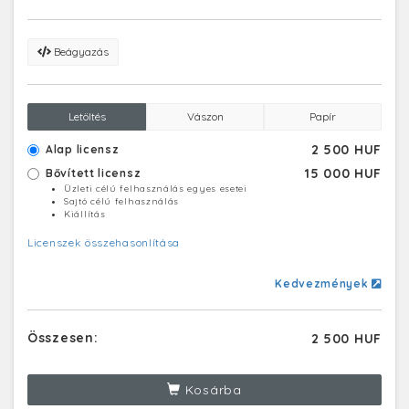
Beágyazás
Letöltés
Vászon
Papír
2 500 HUF
Alap licensz
15 000 HUF
Bővített licensz
Üzleti célú felhasználás egyes esetei
Sajtó célú felhasználás
Kiállítás
Licenszek összehasonlítása
Kedvezmények
Összesen:
2 500 HUF
Kosárba