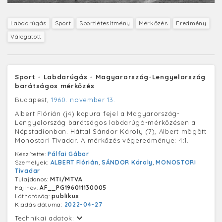
Labdarúgás
Sport
Sportlétesítmény
Mérkőzés
Eredmény
Válogatott
Sport - Labdarúgás - Magyarország-Lengyelország
barátságos mérkőzés
Budapest,
1960. november 13.
Albert Flórián (j4) kapura fejel a Magyarország-
Lengyelország barátságos labdarúgó-mérkőzésen a
Népstadionban. Háttal Sándor Károly (7), Albert mögött
Monostori Tivadar. A mérkőzés végeredménye: 4:1.
Készítette:
Pálfai Gábor
Személyek:
ALBERT Flórián
,
SÁNDOR Károly
,
MONOSTORI
Tivadar
Tulajdonos:
MTI/MTVA
Fájlnév:
AF__PG196011130005
Láthatóság:
publikus
Kiadás dátuma:
2022-04-27
Technikai adatok: