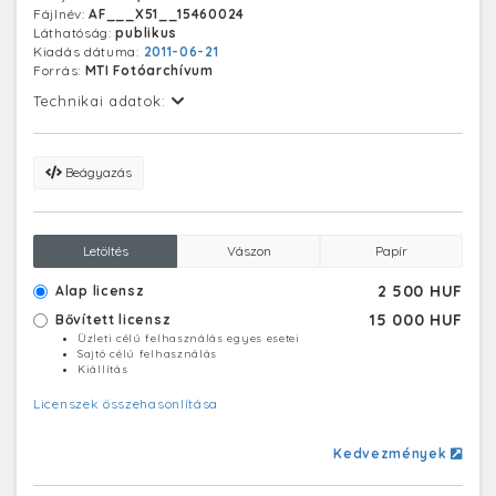
Fájlnév:
AF___X51__15460024
Láthatóság:
publikus
Kiadás dátuma:
2011-06-21
Forrás:
MTI Fotóarchívum
Technikai adatok:
Beágyazás
Letöltés
Vászon
Papír
2 500 HUF
Alap licensz
15 000 HUF
Bővített licensz
Üzleti célú felhasználás egyes esetei
Sajtó célú felhasználás
Kiállítás
Licenszek összehasonlítása
Kedvezmények