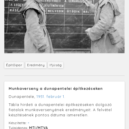
Építőipar
Eredmény
Ifjúság
Munkaverseny a dunapentelei építkezéseken
Dunapentele,
1951. február 1.
Tábla hirdeti a dunapentelei építkezéseken dolgozó
fiatalok munkaversenyének eredményeit. A felvétel
készítésének pontos dátuma ismeretlen.
Készítette:
-
Tulajdonos:
MTI/MTVA