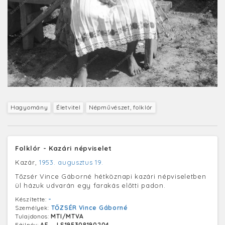
Hagyomány
Életvitel
Népművészet, folklór
Folklór - Kazári népviselet
Kazár,
1953. augusztus 19.
Tőzsér Vince Gáborné hétköznapi kazári népviseletben
ül házuk udvarán egy farakás előtti padon.
Készítette:
-
Személyek:
TŐZSÉR Vince Gáborné
Tulajdonos:
MTI/MTVA
Fájlnév:
AF__LS195308190204