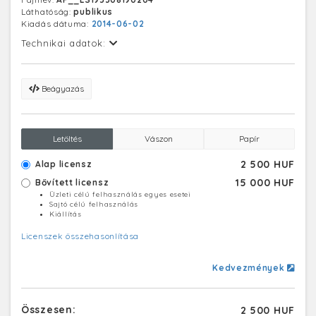
Láthatóság:
publikus
Kiadás dátuma:
2014-06-02
Technikai adatok:
Beágyazás
Letöltés
Vászon
Papír
2 500 HUF
Alap licensz
15 000 HUF
Bővített licensz
Üzleti célú felhasználás egyes esetei
Sajtó célú felhasználás
Kiállítás
Licenszek összehasonlítása
Kedvezmények
Összesen:
2 500 HUF