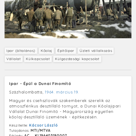
Ipar (általános)
Kőolaj
Építőipar
Üzleti vállalkozás
Vállalat
Külkapcsolat
Külgazdasági kapcsolat
Ipar - Épül a Dunai Finomító
Százhalombatta,
1964. március 19.
Magyar és csehszlovák szakemberek szerelik az
atmoszférikus desztilláló tornyot, a Dunai Kőolajipari
Vállalat Dunai Finomító - Magyarország egyetlen
kőolaj-desztilláló üzemének - építkezésén.
Készítette:
Kácsor László
Tulajdonos:
MTI/MTVA
Fájlnév:
AC__KL196403190007