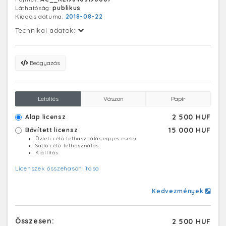
Láthatóság:
publikus
Kiadás dátuma:
2018-08-22
Technikai adatok:
Beágyazás
Letöltés
Vászon
Papír
2 500 HUF
Alap licensz
15 000 HUF
Bővített licensz
Üzleti célú felhasználás egyes esetei
Sajtó célú felhasználás
Kiállítás
Licenszek összehasonlítása
Kedvezmények
Összesen:
2 500 HUF