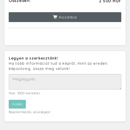
Összesen:
2 500 HUF
Kosárba
Legyen a szerkesztőnk!
Ha több információt tud a képről, mint az eredeti
képszöveg, ossza meg velünk!
Max. 1000 karakter
Bejelentkezés szükséges!