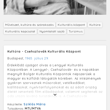
Művészet, kultúra és szórakozás
Kulturális központ
Kultúra
Kulturális kapcsolat
Nyomtatott sajtó
Turizmus
Kultúra - Csehszlovák Kulturális Központ
Budapest,
1965. július 29.
Érdeklődő újságot olvas a Lengyel Kulturális
Központban. A Lengyel-, Csehszlovák- és a napokban
megnyílt Bolgár Kulturális Központok népszerűek a
magyar és külföldi látogatók körében. Az intézmények
gyakran szerveznek műsorokat, vetélkedőket,
kiállításokat, nyelvtanfolyamokat és az adott ország
életét ismertető film előadásokat, valamint segítenek az
oda utazni kívánó turistáknak is. A Csehszlovák
Kulturális Központban könyvek és hanglemezek
Készítette:
Sziklás Mária
vásárolhatók, a lengyelek ajándékboltjában térképeket,
Tulajdonos:
MTI/MTVA
képeslapokat, könyveket, hanglemezeket és