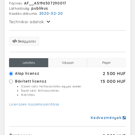
Fájlnév:
AF__AS196507290017
népművészeti tárgyakat árusítanak.
Láthatóság:
publikus
Kiadás dátuma:
2020-02-20
Technikai adatok:
Beágyazás
Letöltés
Vászon
Papír
2 500 HUF
Alap licensz
15 000 HUF
Bővített licensz
Üzleti célú felhasználás egyes esetei
Sajtó célú felhasználás
Kiállítás
Licenszek összehasonlítása
Kedvezmények