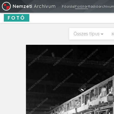
Nemzeti
Archívum
Főoldal
Fotótár
Rádióarchívu
FOTÓ
Összes típus