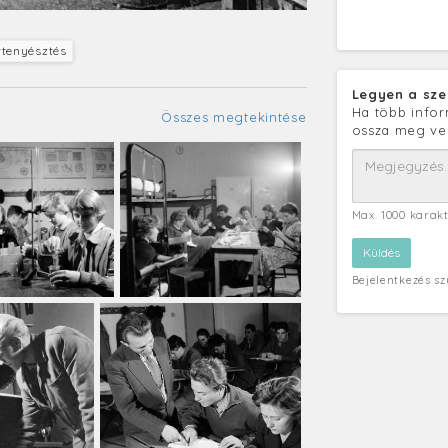
ttenyésztés
Legyen a sze
Ha több infor
Összes megtekintése
ossza meg ve
Max. 1000 karak
Bejelentkezés s