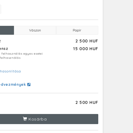
Vászon
Papír
2 500 HUF
z
15 000 HUF
censz
ú felhasználás egyes esetei
 felhasználás
hasonlítása
edvezmények
2 500 HUF
Kosárba