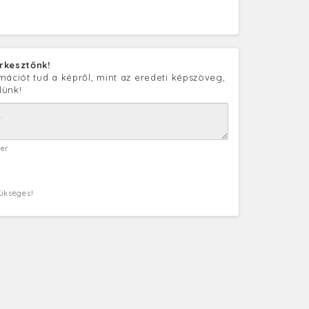
rkesztőnk!
mációt tud a képről, mint az eredeti képszöveg,
lünk!
ter
zükséges!