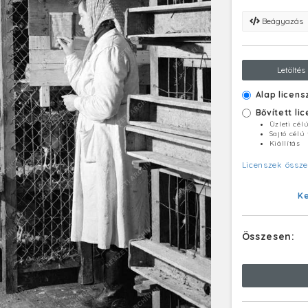
Beágyazás
Letöltés
Alap licens
Bővített li
Üzleti cél
Sajtó célú
Kiállítás
Licenszek össze
K
Összesen: