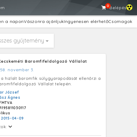
0
um
Belépés
en a napon
Vászonra ajánljuk
Ingyenesen elérhető
Csomagok
sszes gyűjtemény
ecskeméti Baromfifeldolgozó Vállalat
958. november 3.
a hizlalt baromfik súlygyarapodását ellenőrzi a
romfifeldolgozó Vállalat telepén.
or József
ász Ágnes
/MTVA
195811030117
likus
:
2015-04-09
tok: