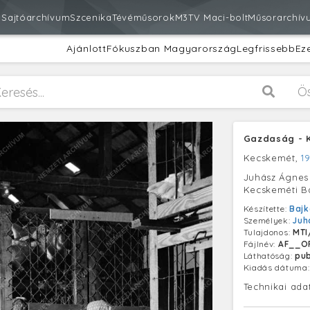
m
Sajtóarchívum
Szcenika
Tévéműsorok
M3
TV Maci-bolt
Műsorarchív
Ajánlott
Fókuszban Magyarország
Legfrissebb
Ez
Ö
Gazdaság - K
Kecskemét,
1
Juhász Ágnes 
Kecskeméti Ba
Készítette:
Bajk
Személyek:
Juh
Tulajdonos:
MTI
Fájlnév:
AF__OR
Láthatóság:
pub
Kiadás dátuma
Technikai ada