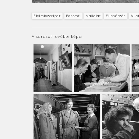
Élelmiszeripar
Baromfi
Vállalat
Ellenőrzés
Álla
A sorozat további képei: